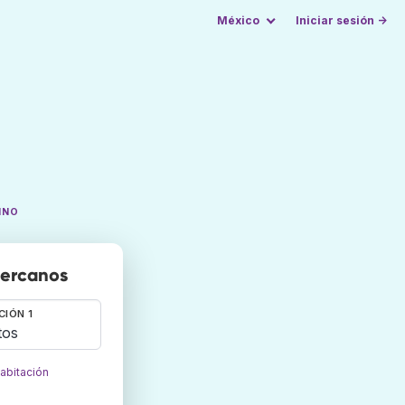
México
Iniciar sesión →
INO
cercanos
CIÓN 1
tos
habitación