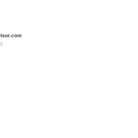
visor.com
es