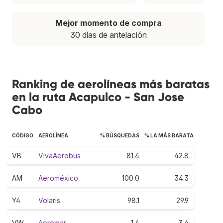
Mejor momento de compra
30 días de antelación
Ranking de aerolíneas más baratas
en la ruta Acapulco - San Jose
Cabo
CÓDIGO
AEROLÍNEA
% BÚSQUEDAS
% LA MÁS BARATA
VB
VivaAerobus
81.4
42.8
AM
Aeroméxico
100.0
34.3
Y4
Volaris
98.1
29.9
VW
Aeromar
1.4
3.4