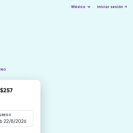
México
Iniciar sesión →
INO
 $257
GRESO