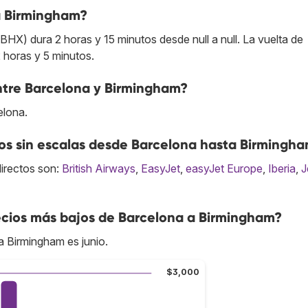
a Birmingham?
X) dura 2 horas y 15 minutos desde null a null. La vuelta de
horas y 5 minutos.
entre Barcelona y Birmingham?
elona.
s sin escalas desde Barcelona hasta Birmingh
directos son:
British Airways
,
EasyJet
,
easyJet Europe
,
Iberia
,
J
cios más bajos de Barcelona a Birmingham?
 Birmingham es junio.
$3,000