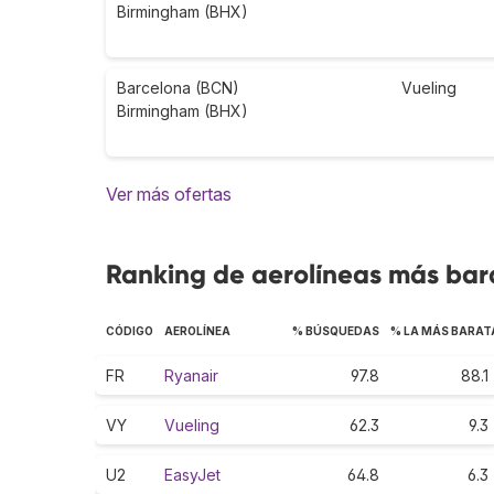
Birmingham (BHX)
Barcelona (BCN)
Vueling
Birmingham (BHX)
Ver más ofertas
Ranking de aerolíneas más bar
CÓDIGO
AEROLÍNEA
% BÚSQUEDAS
% LA MÁS BARAT
FR
Ryanair
97.8
88.1
VY
Vueling
62.3
9.3
U2
EasyJet
64.8
6.3