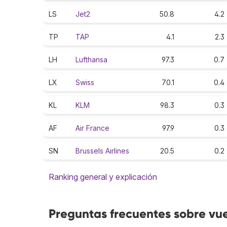
LS
Jet2
50.8
4.2
TP
TAP
4.1
2.3
LH
Lufthansa
97.3
0.7
LX
Swiss
70.1
0.4
KL
KLM
98.3
0.3
AF
Air France
97.9
0.3
SN
Brussels Airlines
20.5
0.2
Ranking general y explicación
Preguntas frecuentes sobre vu