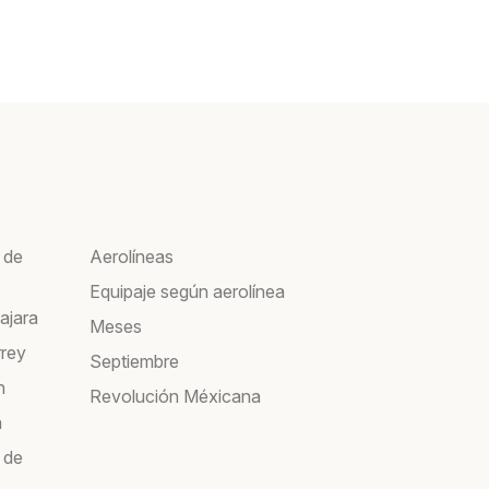
 de
Aerolíneas
Equipaje según aerolínea
ajara
Meses
rrey
Septiembre
n
Revolución Méxicana
a
 de