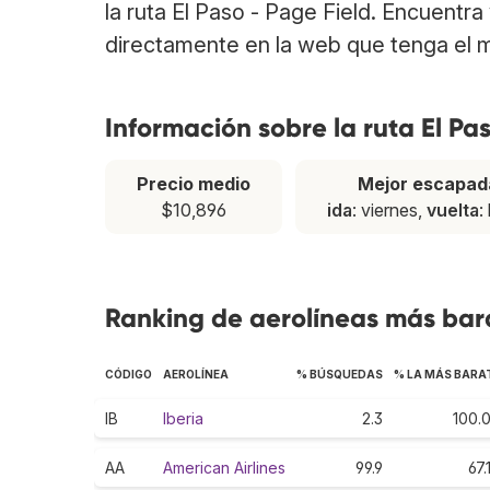
la ruta El Paso - Page Field. Encuentr
directamente en la web que tenga el m
Información sobre la ruta El Pa
Precio medio
Mejor escapad
$10,896
ida
: viernes,
vuelta
:
Ranking de aerolíneas más barat
CÓDIGO
AEROLÍNEA
% BÚSQUEDAS
% LA MÁS BARA
IB
Iberia
2.3
100.
AA
American Airlines
99.9
67.