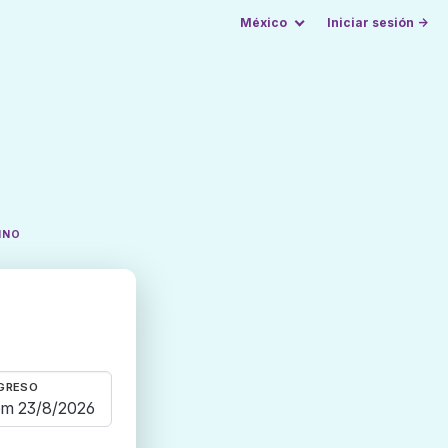
México
Iniciar sesión →
INO
GRESO