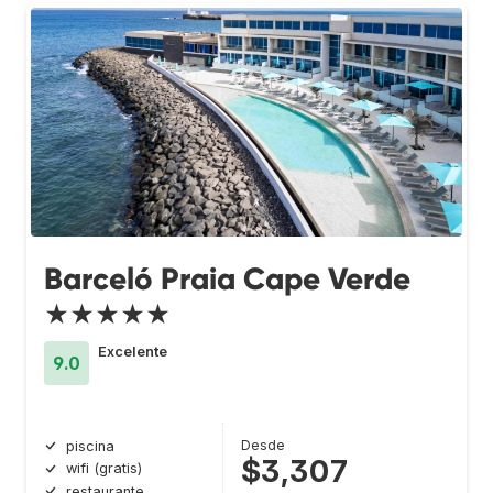
Barceló Praia Cape Verde
★★★★★
Excelente
9.0
Desde
piscina
$3,307
wifi (gratis)
restaurante