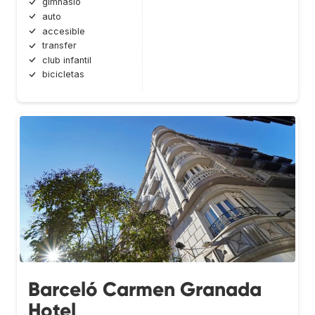
gimnasio
auto
accesible
transfer
club infantil
bicicletas
Barceló Carmen Granada
Hotel