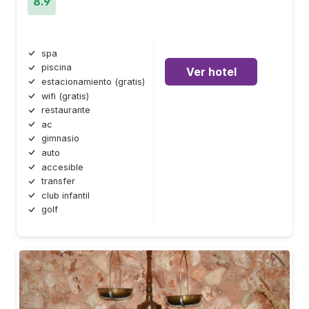
8.9
spa
piscina
Ver hotel
estacionamiento (gratis)
wifi (gratis)
restaurante
ac
gimnasio
auto
accesible
transfer
club infantil
golf