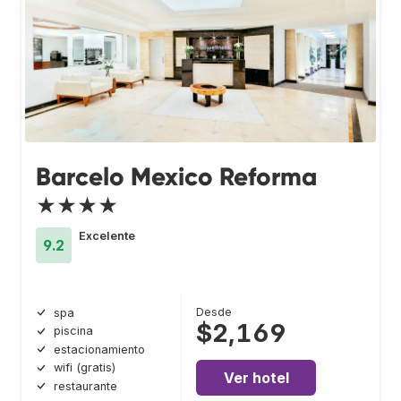
Barcelo Mexico Reforma
★★★★
Excelente
9.2
Desde
spa
$2,169
piscina
estacionamiento
wifi (gratis)
Ver hotel
restaurante