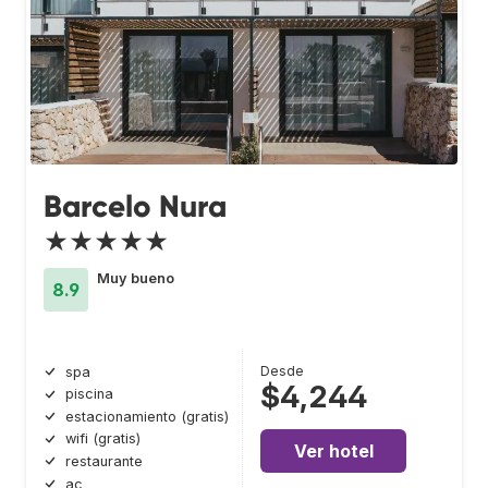
Barcelo Nura
★★★★★
Muy bueno
8.9
Desde
spa
$4,244
piscina
estacionamiento (gratis)
wifi (gratis)
Ver hotel
restaurante
ac