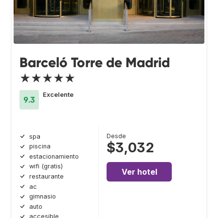
Barceló Torre de Madrid
★★★★★
Excelente
9.3
Desde
spa
$3,032
piscina
estacionamiento
wifi (gratis)
Ver hotel
restaurante
ac
gimnasio
auto
accesible