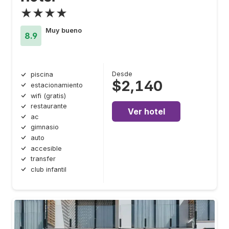
★★★★
Muy bueno
8.9
Desde
piscina
$2,140
estacionamiento
wifi (gratis)
restaurante
Ver hotel
ac
gimnasio
auto
accesible
transfer
club infantil