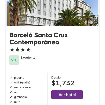
Barceló Santa Cruz
Contemporáneo
★★★★
Excelente
9.1
Desde
piscina
$1,732
wifi (gratis)
restaurante
ac
Ver hotel
gimnasio
auto