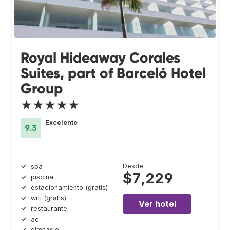
Royal Hideaway Corales
Suites, part of Barceló Hotel
Group
★★★★★
Excelente
9.3
Desde
spa
$7,229
piscina
estacionamiento (gratis)
wifi (gratis)
Ver hotel
restaurante
ac
gimnasio