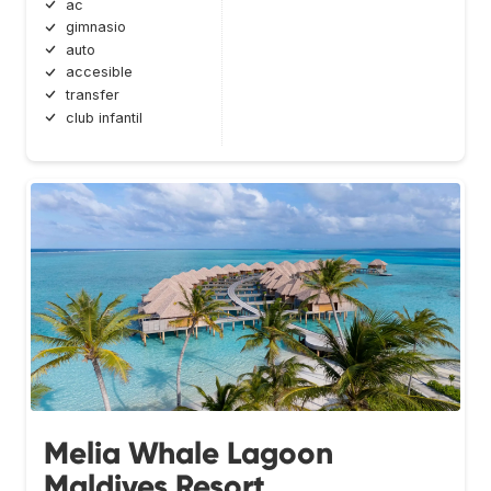
ac
gimnasio
auto
accesible
transfer
club infantil
Melia Whale Lagoon
Maldives Resort