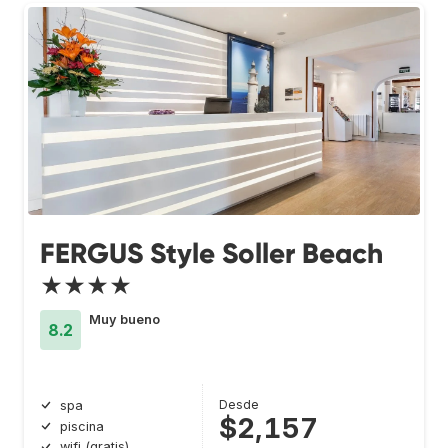
FERGUS Style Soller Beach
★★★★
Muy bueno
8.2
Desde
spa
$2,157
piscina
wifi (gratis)