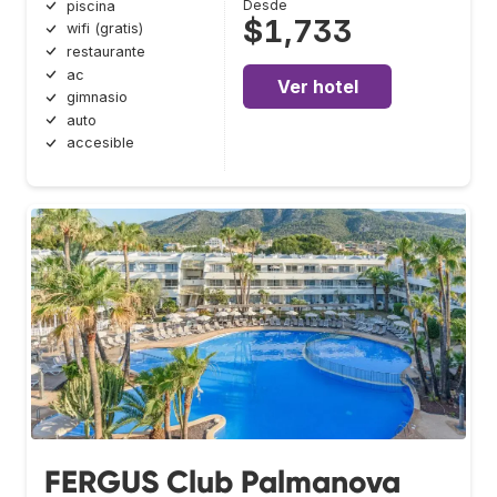
Desde
piscina
$1,733
wifi (gratis)
restaurante
ac
Ver hotel
gimnasio
auto
accesible
FERGUS Club Palmanova