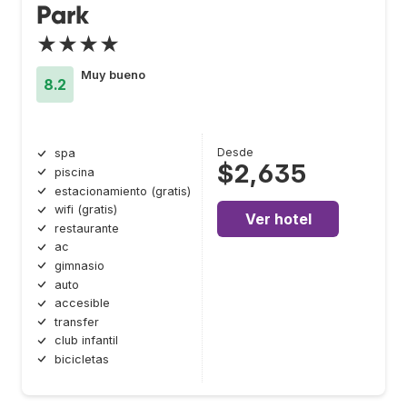
Park
★★★★
Muy bueno
8.2
Desde
spa
$2,635
piscina
estacionamiento (gratis)
wifi (gratis)
Ver hotel
restaurante
ac
gimnasio
auto
accesible
transfer
club infantil
bicicletas