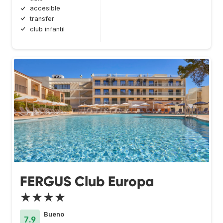
accesible
transfer
club infantil
FERGUS Club Europa
★★★★
Bueno
7.9