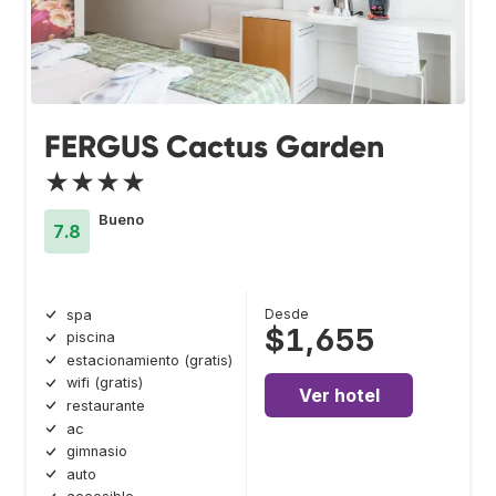
FERGUS Cactus Garden
★★★★
Bueno
7.8
Desde
spa
$1,655
piscina
estacionamiento (gratis)
wifi (gratis)
Ver hotel
restaurante
ac
gimnasio
auto