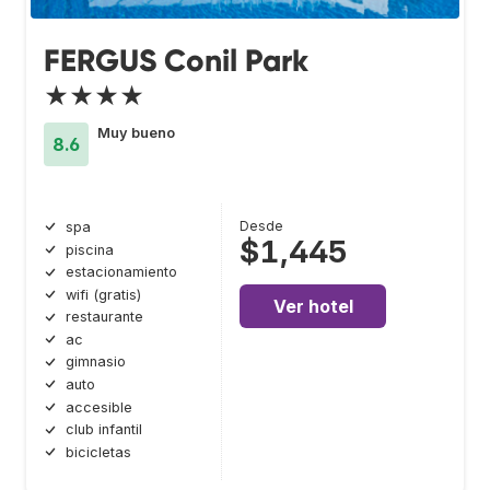
FERGUS Conil Park
★★★★
Muy bueno
8.6
Desde
spa
$1,445
piscina
estacionamiento
wifi (gratis)
Ver hotel
restaurante
ac
gimnasio
auto
accesible
club infantil
bicicletas