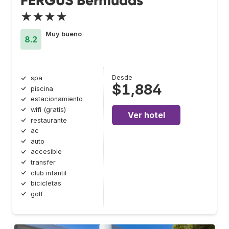
FERGUS Bermudas
★★★★
Muy bueno
8.2
Desde
spa
$1,884
piscina
estacionamiento
wifi (gratis)
Ver hotel
restaurante
ac
auto
accesible
transfer
club infantil
bicicletas
golf