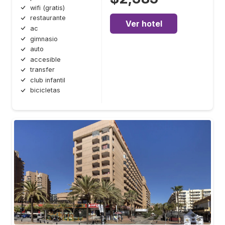
wifi (gratis)
restaurante
Ver hotel
ac
gimnasio
auto
accesible
transfer
club infantil
bicicletas