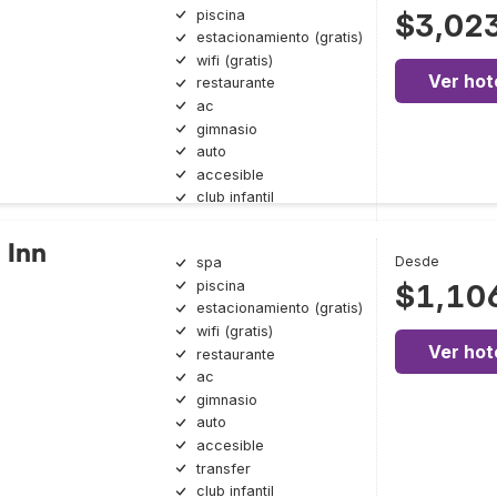
piscina
$3,02
estacionamiento (gratis)
wifi (gratis)
Ver hot
restaurante
ac
gimnasio
auto
accesible
club infantil
 Inn
Desde
spa
piscina
$1,10
estacionamiento (gratis)
wifi (gratis)
Ver hot
restaurante
ac
gimnasio
auto
accesible
transfer
club infantil