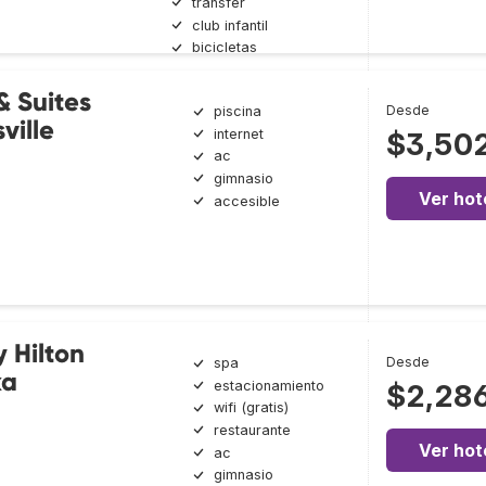
transfer
club infantil
bicicletas
 Suites
Desde
piscina
ville
internet
$3,50
ac
gimnasio
Ver hot
accesible
 Hilton
Desde
spa
ka
estacionamiento
$2,28
wifi (gratis)
restaurante
Ver hot
ac
gimnasio