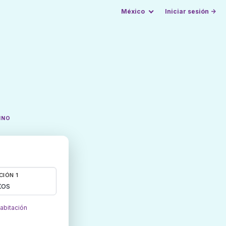
México
Iniciar sesión →
INO
CIÓN 1
tos
habitación