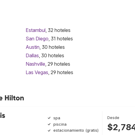
Estambul
, 32 hoteles
San Diego
, 31 hoteles
Austin
, 30 hoteles
Dallas
, 30 hoteles
Nashville
, 29 hoteles
Las Vegas
, 29 hoteles
e Hilton
is
Desde
spa
piscina
$2,78
estacionamiento (gratis)