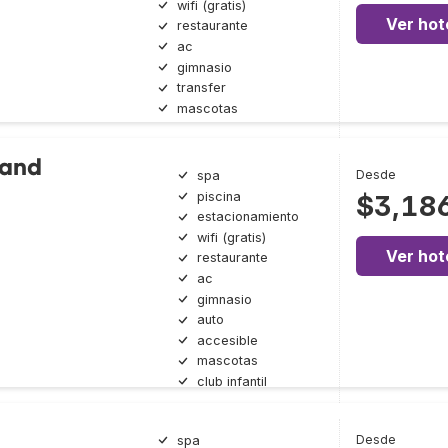
wifi (gratis)
Ver hot
restaurante
ac
gimnasio
transfer
mascotas
rand
Desde
spa
piscina
$3,18
estacionamiento
wifi (gratis)
Ver hot
restaurante
ac
gimnasio
auto
accesible
mascotas
club infantil
Desde
spa