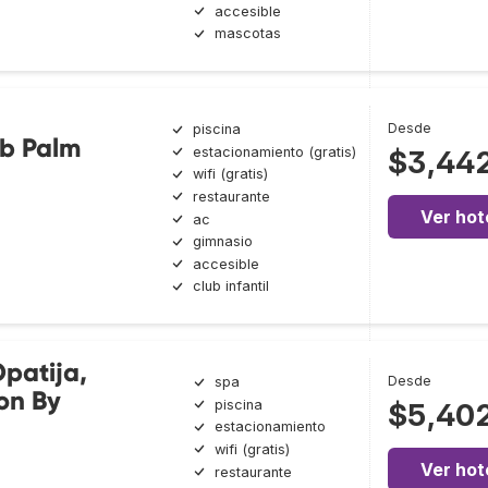
accesible
mascotas
Desde
piscina
ub Palm
estacionamiento (gratis)
$3,44
wifi (gratis)
restaurante
Ver hot
ac
gimnasio
accesible
club infantil
Opatija,
Desde
spa
ion By
piscina
$5,40
estacionamiento
wifi (gratis)
Ver hot
restaurante