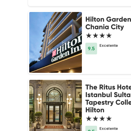
Hilton Garden
Chania City
★★★★
Excelente
9.5
The Ritus Hote
Istanbul Sult
Tapestry Coll
Hilton
★★★★
Excelente