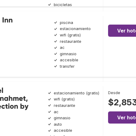
bicicletas
 Inn
piscina
estacionamiento
Ver hot
wifi (gratis)
restaurante
ac
gimnasio
accesible
transfer
l
Desde
estacionamiento (gratis)
anahmet,
wifi (gratis)
$2,85
ection by
restaurante
ac
Ver hot
gimnasio
auto
accesible