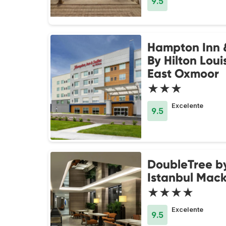
9.5
Hampton Inn &
By Hilton Louis
East Oxmoor
★★★
Excelente
9.5
DoubleTree by
Istanbul Mac
★★★★
Excelente
9.5