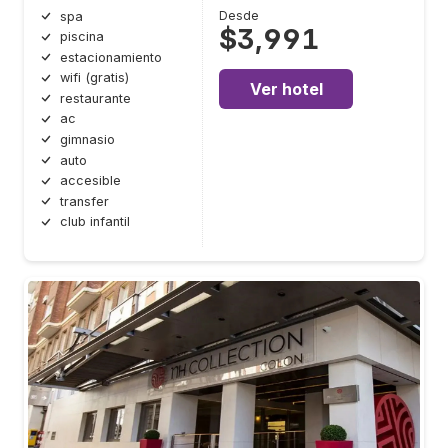
Desde
spa
$3,991
piscina
estacionamiento
wifi (gratis)
Ver hotel
restaurante
ac
gimnasio
auto
accesible
transfer
club infantil