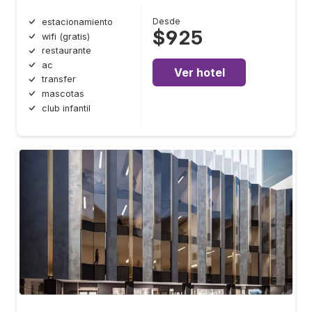
Desde
estacionamiento
$925
wifi (gratis)
restaurante
ac
Ver hotel
transfer
mascotas
club infantil