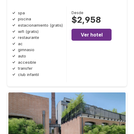
Desde
spa
$2,958
piscina
estacionamiento (gratis)
wifi (gratis)
Ver hotel
restaurante
ac
gimnasio
auto
accesible
transfer
club infantil