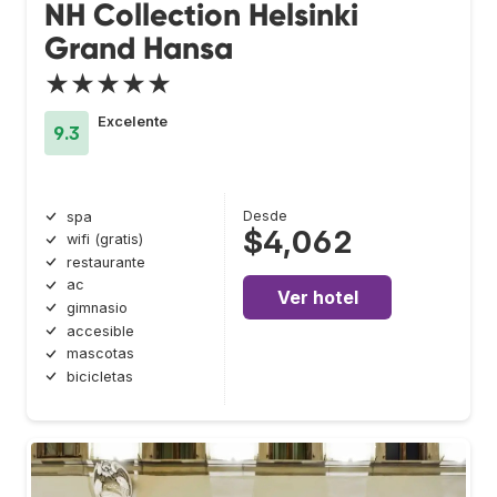
NH Collection Helsinki
Grand Hansa
★★★★★
Excelente
9.3
Desde
spa
$4,062
wifi (gratis)
restaurante
ac
Ver hotel
gimnasio
accesible
mascotas
bicicletas