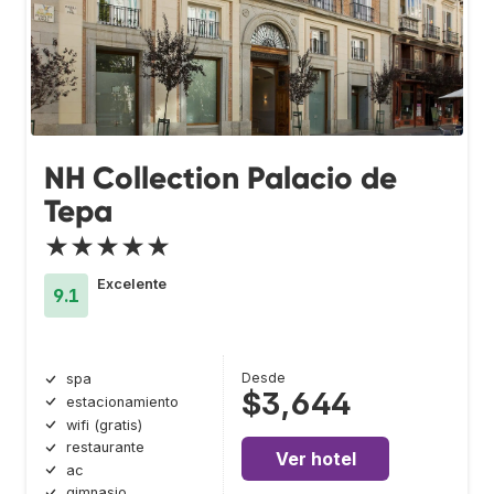
NH Collection Palacio de
Tepa
★★★★★
Excelente
9.1
Desde
spa
$3,644
estacionamiento
wifi (gratis)
restaurante
Ver hotel
ac
gimnasio