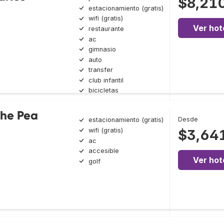
$8,21
estacionamiento (gratis)
wifi (gratis)
Ver hot
restaurante
ac
gimnasio
auto
transfer
club infantil
bicicletas
the Pea
Desde
estacionamiento (gratis)
wifi (gratis)
$3,64
ac
accesible
Ver hot
golf