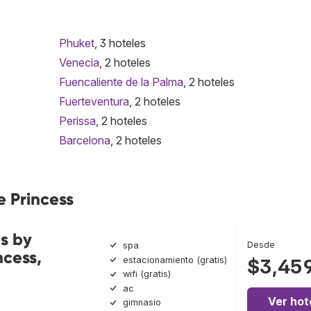
Phuket
, 3 hoteles
Venecia
, 2 hoteles
Fuencaliente de la Palma
, 2 hoteles
Fuerteventura
, 2 hoteles
Perissa
, 2 hoteles
Barcelona
, 2 hoteles
e Princess
es by
Desde
spa
ncess,
estacionamiento (gratis)
$3,45
wifi (gratis)
ac
Ver hot
gimnasio