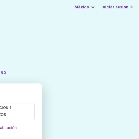
México
Iniciar sesión →
INO
CIÓN 1
tos
habitación