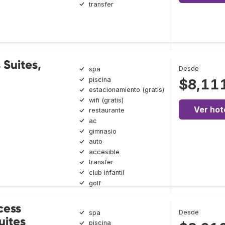
transfer
 Suites,
Desde
spa
piscina
$8,11
estacionamiento (gratis)
wifi (gratis)
Ver hot
restaurante
ac
gimnasio
auto
accesible
transfer
club infantil
golf
cess
Desde
spa
uites
piscina