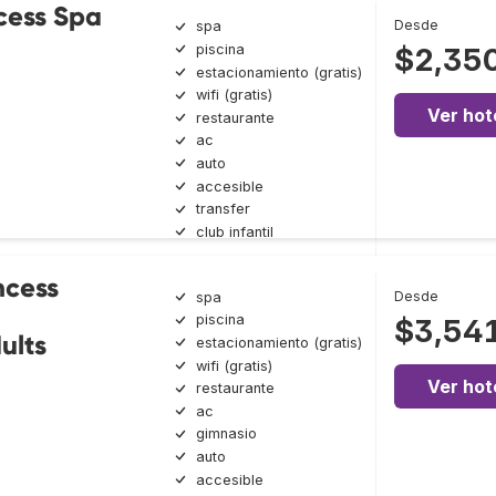
ncess Spa
Desde
spa
piscina
$2,35
estacionamiento (gratis)
wifi (gratis)
Ver hot
restaurante
ac
auto
accesible
transfer
club infantil
ncess
Desde
spa
piscina
$3,54
ults
estacionamiento (gratis)
wifi (gratis)
Ver hot
restaurante
ac
gimnasio
auto
accesible