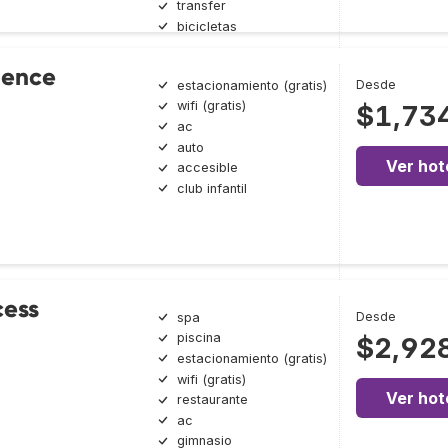
transfer
bicicletas
dence
Desde
estacionamiento (gratis)
wifi (gratis)
$1,73
ac
auto
Ver hot
accesible
club infantil
cess
Desde
spa
piscina
$2,92
estacionamiento (gratis)
wifi (gratis)
Ver hot
restaurante
ac
gimnasio