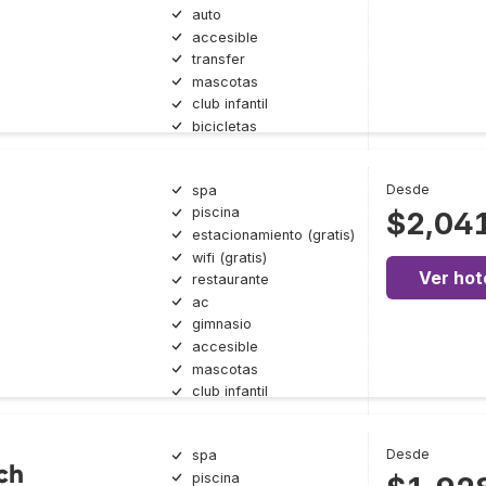
auto
accesible
transfer
mascotas
club infantil
bicicletas
Desde
spa
piscina
$2,04
estacionamiento (gratis)
wifi (gratis)
Ver hot
restaurante
ac
gimnasio
accesible
mascotas
club infantil
Desde
spa
ch
piscina