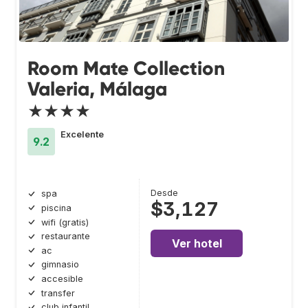
Room Mate Collection
Valeria, Málaga
★★★★
Excelente
9.2
Desde
spa
$3,127
piscina
wifi (gratis)
restaurante
Ver hotel
ac
gimnasio
accesible
transfer
club infantil