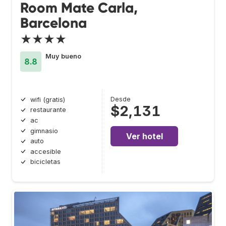
Room Mate Carla,
Barcelona
★★★★
Muy bueno
8.8
Desde
wifi (gratis)
$2,131
restaurante
ac
gimnasio
Ver hotel
auto
accesible
bicicletas