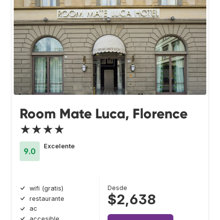
Room Mate Luca, Florence
★★★★
Excelente
9.0
Desde
wifi (gratis)
$2,638
restaurante
ac
accesible