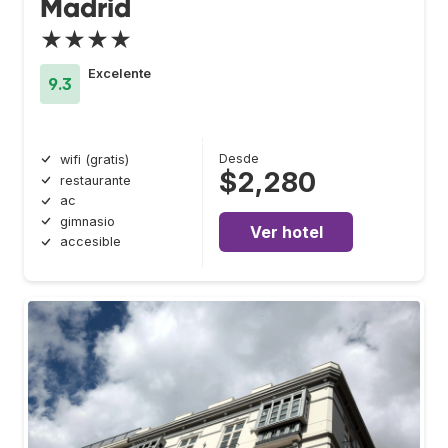
Madrid
★★★★
Excelente
9.3
Desde
wifi (gratis)
$2,280
restaurante
ac
gimnasio
Ver hotel
accesible