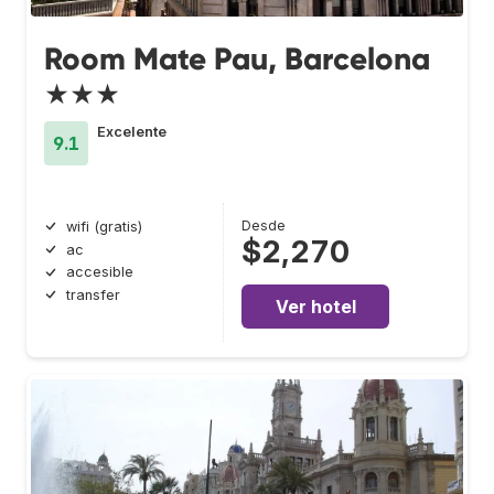
Room Mate Pau, Barcelona
★★★
Excelente
9.1
Desde
wifi (gratis)
$2,270
ac
accesible
transfer
Ver hotel