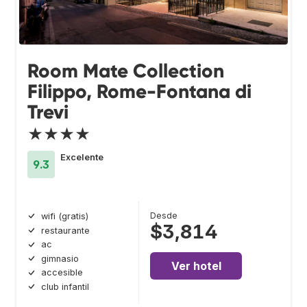
Room Mate Collection
Filippo, Rome-Fontana di
Trevi
★★★★
Excelente
9.3
Desde
wifi (gratis)
$3,814
restaurante
ac
gimnasio
Ver hotel
accesible
club infantil