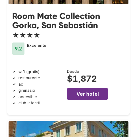
Room Mate Collection
Gorka, San Sebastián
★★★★
Excelente
9.2
Desde
wifi (gratis)
$1,872
restaurante
ac
gimnasio
Ver hotel
accesible
club infantil