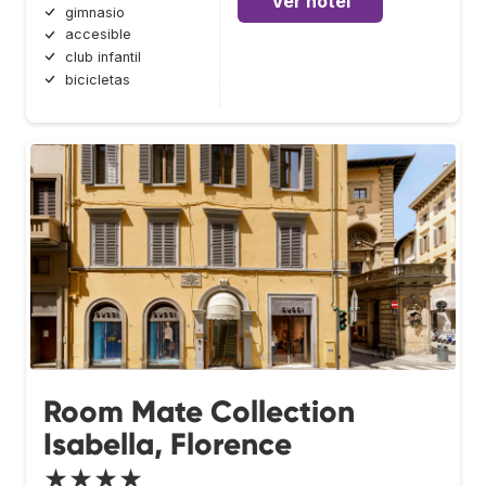
Ver hotel
gimnasio
accesible
club infantil
bicicletas
Room Mate Collection
Isabella, Florence
★★★★