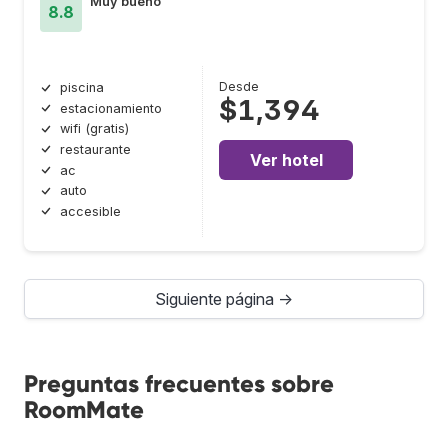
Muy bueno
8.8
Desde
piscina
$1,394
estacionamiento
wifi (gratis)
restaurante
Ver hotel
ac
auto
accesible
Siguiente página →
Preguntas frecuentes sobre
RoomMate