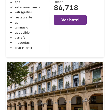
Desde
spa
$6,718
estacionamiento
wifi (gratis)
restaurante
Ver hotel
ac
gimnasio
accesible
transfer
mascotas
club infantil