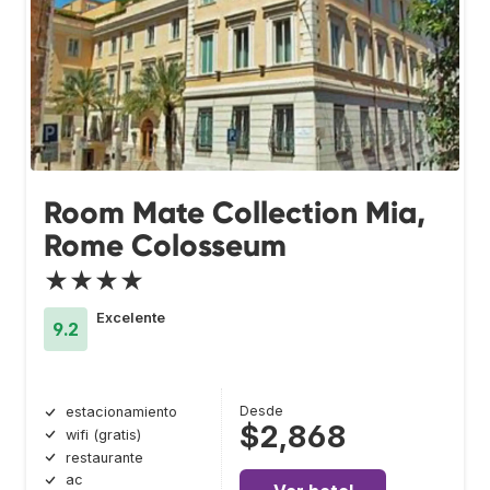
Room Mate Collection Mia,
Rome Colosseum
★★★★
Excelente
9.2
Desde
estacionamiento
$2,868
wifi (gratis)
restaurante
ac