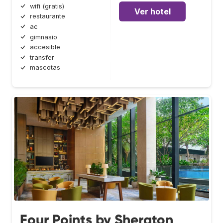
wifi (gratis)
Ver hotel
restaurante
ac
gimnasio
accesible
transfer
mascotas
Four Points by Sheraton