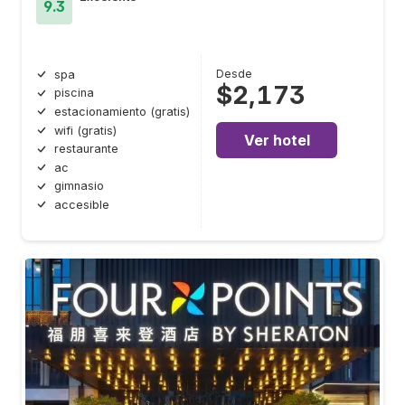
9.3
Desde
spa
$2,173
piscina
estacionamiento (gratis)
wifi (gratis)
Ver hotel
restaurante
ac
gimnasio
accesible