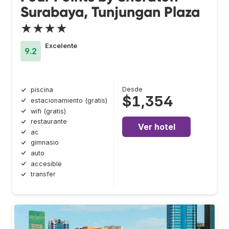
Surabaya, Tunjungan Plaza
★★★★
Excelente
9.2
Desde
piscina
$1,354
estacionamiento (gratis)
wifi (gratis)
restaurante
Ver hotel
ac
gimnasio
auto
accesible
transfer