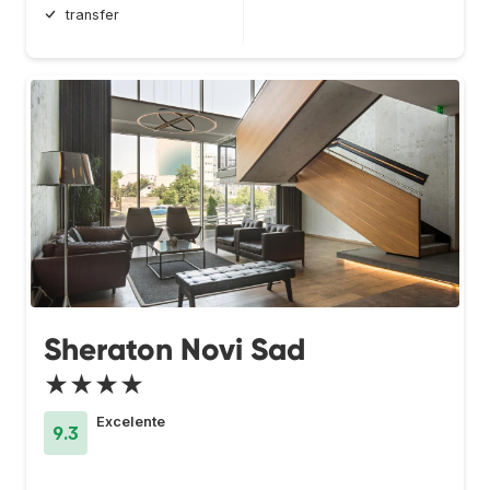
transfer
Sheraton Novi Sad
★★★★
Excelente
9.3