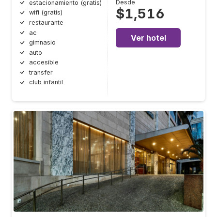
Desde
estacionamiento (gratis)
$1,516
wifi (gratis)
restaurante
ac
Ver hotel
gimnasio
auto
accesible
transfer
club infantil