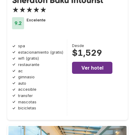
Sheraton Baku Intourist
★★★★★
Excelente
9.2
Desde
spa
$1,529
estacionamiento (gratis)
wifi (gratis)
restaurante
Ver hotel
ac
gimnasio
auto
accesible
transfer
mascotas
bicicletas