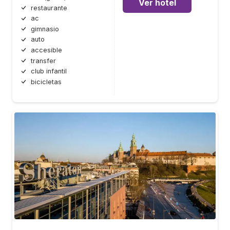
Ver hotel
restaurante
ac
gimnasio
auto
accesible
transfer
club infantil
bicicletas