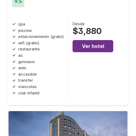
9.5
Desde
spa
$3,880
piscina
estacionamiento (gratis)
wifi (gratis)
Ver hotel
restaurante
ac
gimnasio
auto
accesible
transfer
mascotas
club infantil