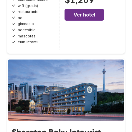
$1,269
wifi (gratis)
restaurante
Ver hotel
ac
gimnasio
accesible
mascotas
club infantil