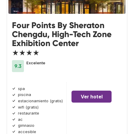
Four Points By Sheraton
Chengdu, High-Tech Zone
Exhibition Center
★★★★
Excelente
9.3
spa
piscina
Ver hotel
estacionamiento (gratis)
wifi (gratis)
restaurante
ac
gimnasio
accesible