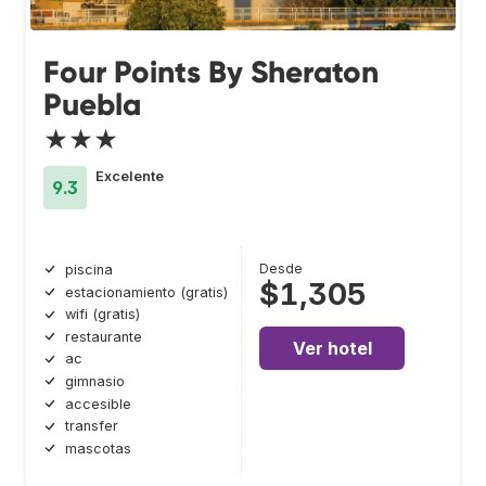
Four Points By Sheraton
Puebla
★★★
Excelente
9.3
Desde
piscina
$1,305
estacionamiento (gratis)
wifi (gratis)
restaurante
Ver hotel
ac
gimnasio
accesible
transfer
mascotas