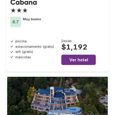
Cabana
★★★
Muy bueno
8.7
Desde
piscina
$1,192
estacionamiento (gratis)
wifi (gratis)
mascotas
Ver hotel