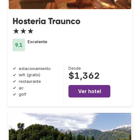
Hosteria Traunco
★★★
Excelente
9.1
Desde
estacionamiento
$1,362
wifi (gratis)
restaurante
ac
Ver hotel
golf