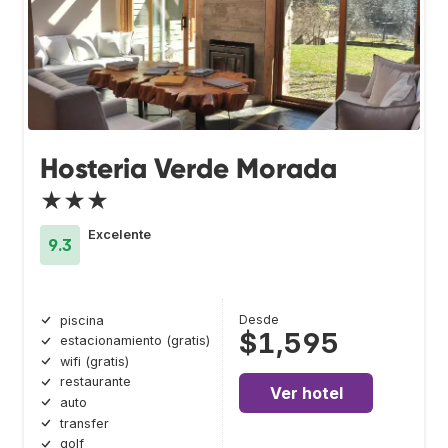
Hosteria Verde Morada
★★★
Excelente
9.3
Desde
piscina
$1,595
estacionamiento (gratis)
wifi (gratis)
restaurante
Ver hotel
auto
transfer
golf