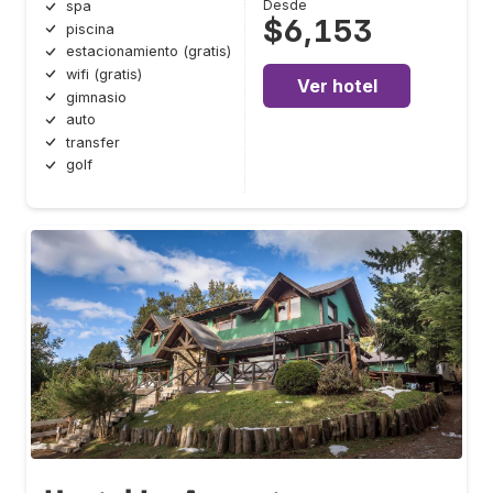
Desde
spa
$6,153
piscina
estacionamiento (gratis)
wifi (gratis)
Ver hotel
gimnasio
auto
transfer
golf