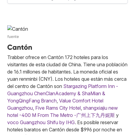
fuente
Cantón
Trabber ofrece en Cantón 172 hoteles para los
visitantes de esta ciudad de China. Tiene una población
de 16.1 millones de habitantes. La moneda oficial es
yuan renminbi (CNY). Los hoteles que están más cerca
del centro de Cantón son
Stargazing Platform Inn -
Guangzhou ChenClanAcademy & ShaMian &
YongQingFang Branch
,
Value Comfort Hotel
Guangzhou
,
Five Rams City Hotel
,
shangxiajiu new
hotel -400 M From The Metro -广州上下九丹妮斯
y
voco Guangzhou Shifu by IHG
. Es posible reservar
hoteles baratos en Cantón desde $996 por noche en