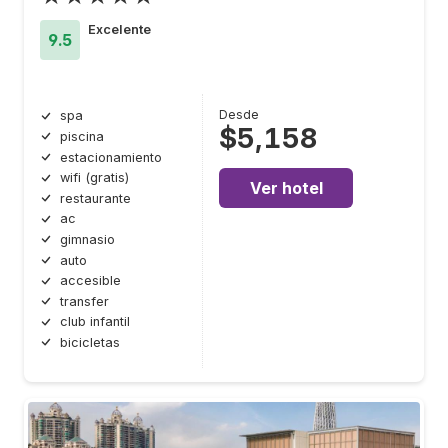
Excelente
9.5
Desde
spa
$5,158
piscina
estacionamiento
wifi (gratis)
Ver hotel
restaurante
ac
gimnasio
auto
accesible
transfer
club infantil
bicicletas