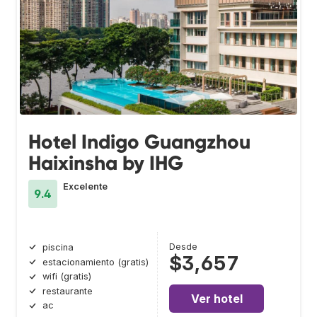
Hotel Indigo Guangzhou
Haixinsha by IHG
Excelente
9.4
Desde
piscina
$3,657
estacionamiento (gratis)
wifi (gratis)
restaurante
Ver hotel
ac