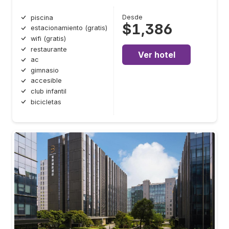
Desde
piscina
$1,386
estacionamiento (gratis)
wifi (gratis)
restaurante
Ver hotel
ac
gimnasio
accesible
club infantil
bicicletas