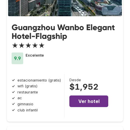
Guangzhou Wanbo Elegant
Hotel-Flagship
★★★★★
Excelente
9.9
Desde
estacionamiento (gratis)
$1,952
wifi (gratis)
restaurante
ac
Ver hotel
gimnasio
club infantil