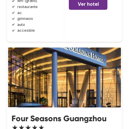
wifi (gratis)
Ver hotel
restaurante
ac
gimnasio
auto
accesible
Four Seasons Guangzhou
★★★★★