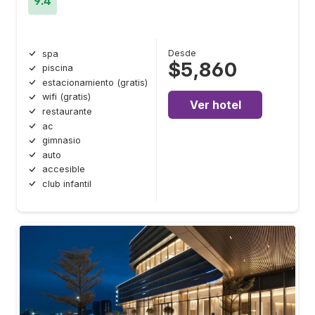
9.4
Desde
spa
$5,860
piscina
estacionamiento (gratis)
wifi (gratis)
Ver hotel
restaurante
ac
gimnasio
auto
accesible
club infantil