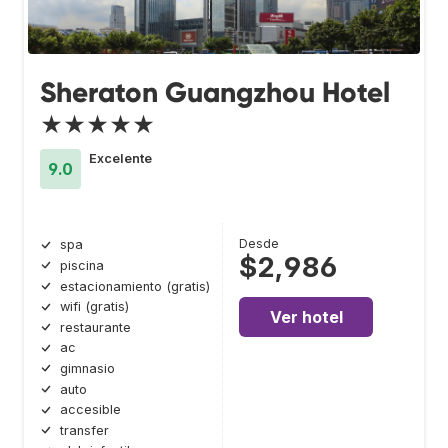
Sheraton Guangzhou Hotel
★★★★★
Excelente
9.0
Desde
spa
$2,986
piscina
estacionamiento (gratis)
wifi (gratis)
Ver hotel
restaurante
ac
gimnasio
auto
accesible
transfer