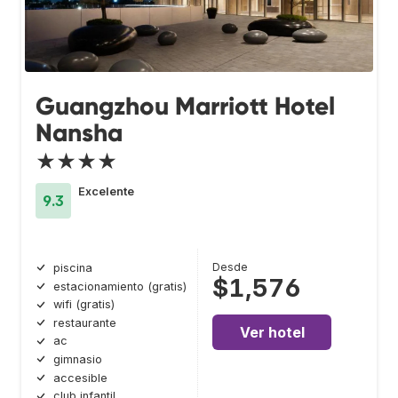
Guangzhou Marriott Hotel
Nansha
★★★★
Excelente
9.3
Desde
piscina
$1,576
estacionamiento (gratis)
wifi (gratis)
restaurante
Ver hotel
ac
gimnasio
accesible
club infantil