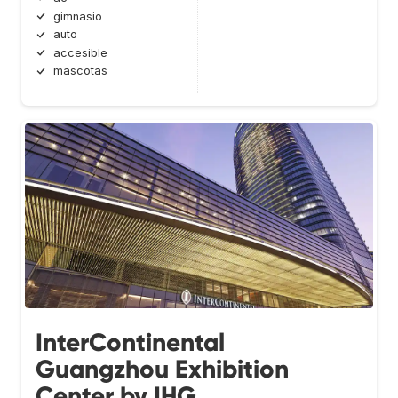
gimnasio
auto
accesible
mascotas
InterContinental
Guangzhou Exhibition
Center by IHG