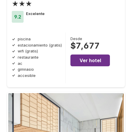
★★★
Excelente
9.2
Desde
piscina
$7,677
estacionamiento (gratis)
wifi (gratis)
restaurante
Ver hotel
ac
gimnasio
accesible