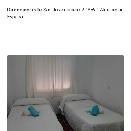
Dirección:
calle San Jose numero 9
.
18690
Almunecar
.
España
.