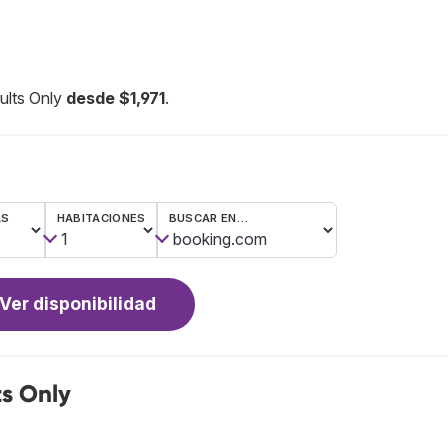
ults Only
desde $1,971
.
AS
HABITACIONES
BUSCAR EN…
Ver disponibilidad
ts Only