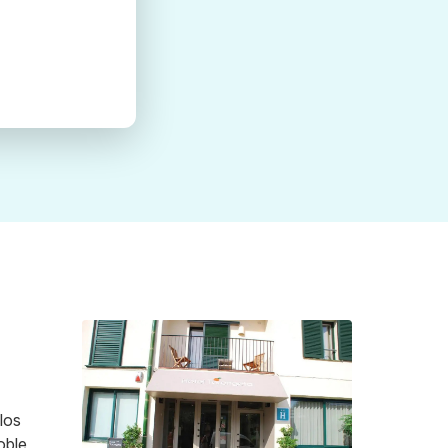
los
oble