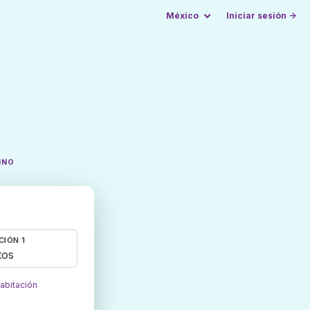
México
Iniciar sesión →
INO
CIÓN 1
tos
habitación