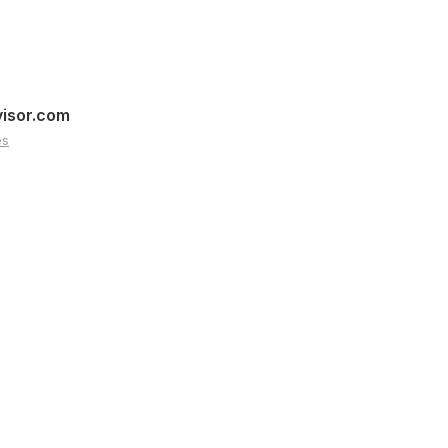
visor.com
es