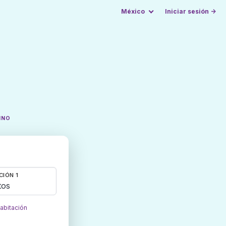
México
Iniciar sesión →
INO
CIÓN 1
tos
habitación