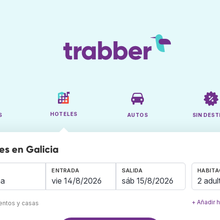
HOTELES
S
AUTOS
SIN DEST
es en Galicia
ENTRADA
SALIDA
HABITA
2 adul
+ Añadir 
mentos y casas