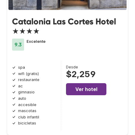
Catalonia Las Cortes Hotel
★★★★
Excelente
9.3
Desde
spa
$2,259
wifi (gratis)
restaurante
ac
Ver hotel
gimnasio
auto
accesible
mascotas
club infantil
bicicletas