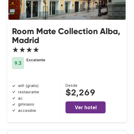
Room Mate Collection Alba,
Madrid
★★★★
Excelente
9.3
Desde
wifi (gratis)
$2,269
restaurante
ac
gimnasio
Ver hotel
accesible