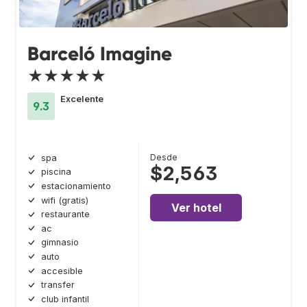
Barceló Imagine
★★★★★
Excelente
9.3
Desde
spa
$2,563
piscina
estacionamiento
wifi (gratis)
Ver hotel
restaurante
ac
gimnasio
auto
accesible
transfer
club infantil