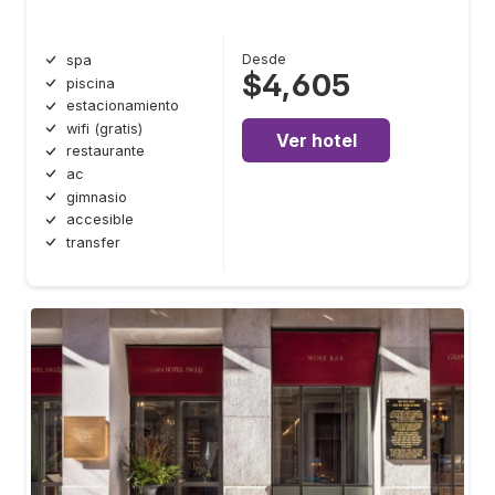
Desde
spa
$4,605
piscina
estacionamiento
wifi (gratis)
Ver hotel
restaurante
ac
gimnasio
accesible
transfer