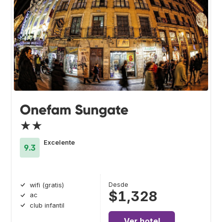
Onefam Sungate
★★
Excelente
9.3
Desde
wifi (gratis)
$1,328
ac
club infantil
Ver hotel