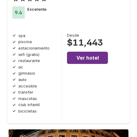
Excelente
9.4
Desde
spa
$11,443
piscina
estacionamiento
wifi (gratis)
Ver hotel
restaurante
ac
gimnasio
auto
accesible
transfer
mascotas
club infantil
bicicletas