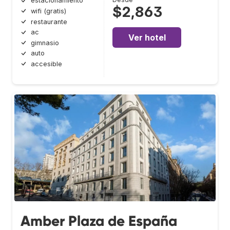
estacionamiento
$2,863
wifi (gratis)
restaurante
ac
Ver hotel
gimnasio
auto
accesible
Amber Plaza de España