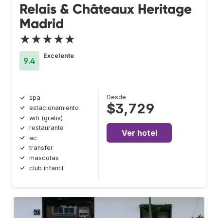
Relais & Châteaux Heritage
Madrid
★★★★★
Excelente
9.4
Desde
spa
$3,729
estacionamiento
wifi (gratis)
restaurante
Ver hotel
ac
transfer
mascotas
club infantil