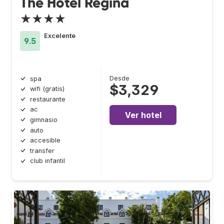
The Hotel Regina
★★★★
Excelente
9.5
Desde
spa
$3,329
wifi (gratis)
restaurante
ac
Ver hotel
gimnasio
auto
accesible
transfer
club infantil