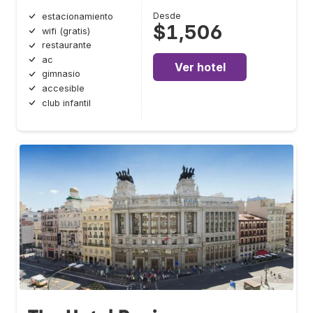
Desde
estacionamiento
$1,506
wifi (gratis)
restaurante
ac
Ver hotel
gimnasio
accesible
club infantil