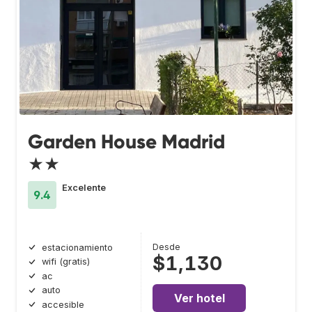
Garden House Madrid
★★
Excelente
9.4
Desde
estacionamiento
$1,130
wifi (gratis)
ac
auto
Ver hotel
accesible