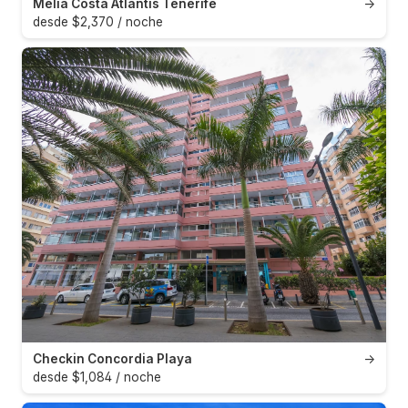
Meliá Costa Atlantis Tenerife
→
desde $2,370 / noche
Checkin Concordia Playa
→
desde $1,084 / noche