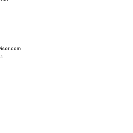
visor.com
es