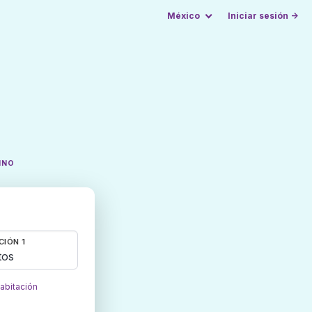
México
Iniciar sesión →
INO
CIÓN 1
tos
habitación