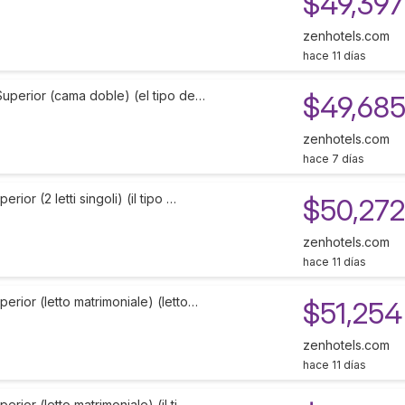
$49,397
zenhotels.com
hace 11 días
Superior (cama doble) (el tipo de…
$49,68
zenhotels.com
hace 7 días
ior (2 letti singoli) (il tipo …
$50,272
zenhotels.com
hace 11 días
rior (letto matrimoniale) (letto…
$51,254
zenhotels.com
hace 11 días
ior (letto matrimoniale) (il ti…