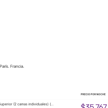
París
.
Francia
.
PRECIO POR NOCHE
uperior (2 camas individuales) (…
$35,767