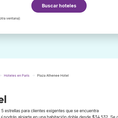
Buscar hoteles
otra ventana):
Hoteles en París
Plaza Athenee Hotel
el
 5 estrellas para clientes exigentes que se encuentra
í podrás alojarte en una habitación doble desde $34,532. Se 