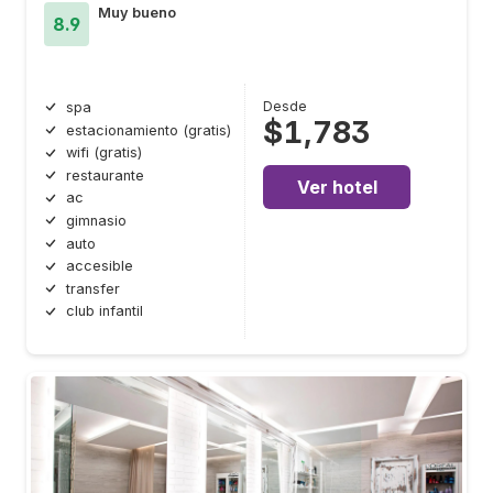
Muy bueno
8.9
Desde
spa
$1,783
estacionamiento (gratis)
wifi (gratis)
restaurante
Ver hotel
ac
gimnasio
auto
accesible
transfer
club infantil