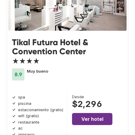
Tikal Futura Hotel &
Convention Center
★★★★
Muy bueno
8.9
Desde
spa
$2,296
piscina
estacionamiento (gratis)
wifi (gratis)
Ver hotel
restaurante
ac
gimnasio