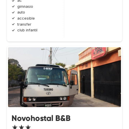
ac
gimnasio
auto
accesible
transfer
club infantil
Novohostal B&B
★★★