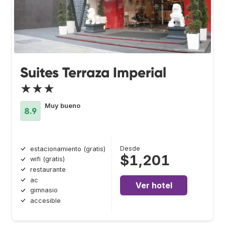
Suites Terraza Imperial
★★★
Muy bueno
8.9
Desde
estacionamiento (gratis)
$1,201
wifi (gratis)
restaurante
ac
Ver hotel
gimnasio
accesible