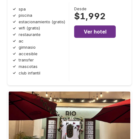
Desde
spa
$1,992
piscina
estacionamiento (gratis)
wifi (gratis)
Ver hotel
restaurante
ac
gimnasio
accesible
transfer
mascotas
club infantil