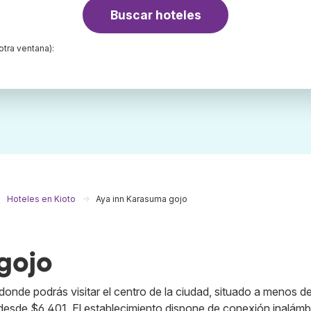
Buscar hoteles
otra ventana):
Hoteles en Kioto
Aya inn Karasuma gojo
gojo
onde podrás visitar el centro de la ciudad, situado a menos d
desde $6,401. El establecimiento dispone de conexión inalámb