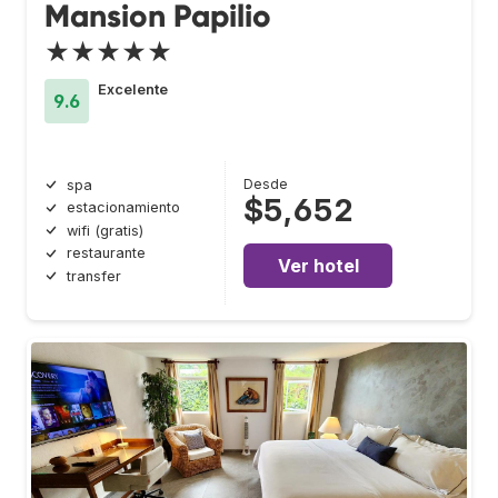
Mansion Papilio
★★★★★
Excelente
9.6
Desde
spa
$5,652
estacionamiento
wifi (gratis)
restaurante
Ver hotel
transfer