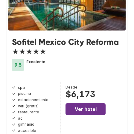
Sofitel Mexico City Reforma
★★★★★
Excelente
9.5
Desde
spa
$6,173
piscina
estacionamiento
wifi (gratis)
Ver hotel
restaurante
ac
gimnasio
accesible