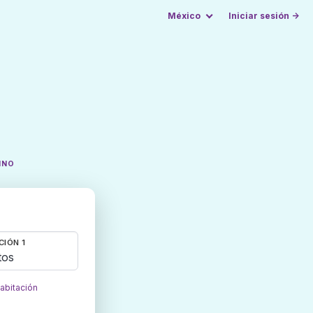
México
Iniciar sesión →
INO
CIÓN 1
tos
habitación