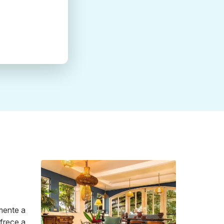
mente a
frece a