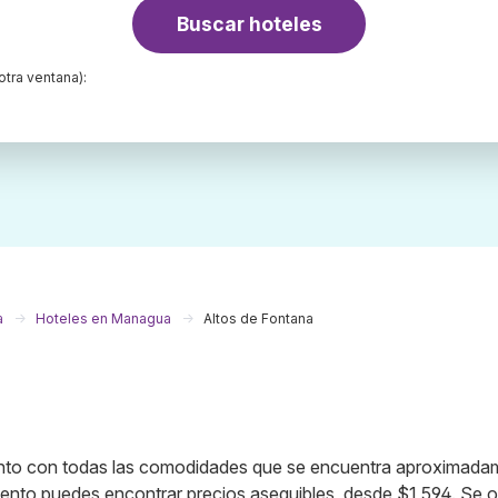
Buscar hoteles
otra ventana):
a
Hoteles en Managua
Altos de Fontana
miento con todas las comodidades que se encuentra aproximada
ento puedes encontrar precios asequibles, desde $1,594. Se o