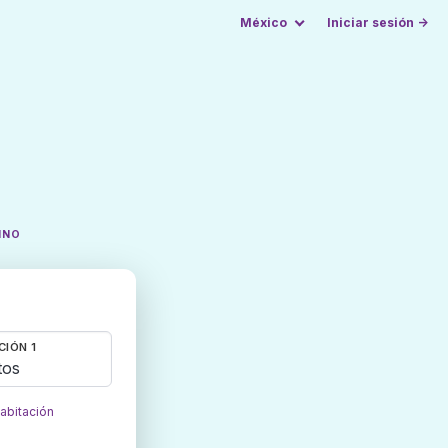
México
Iniciar sesión →
INO
CIÓN 1
tos
habitación