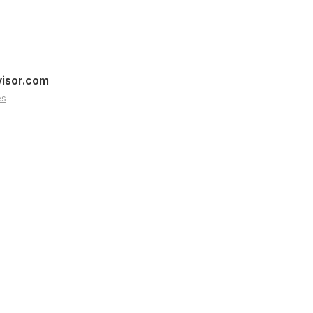
visor.com
es