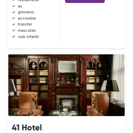
ac
gimnasio
accesible
transfer
mascotas
club infantil
41 Hotel