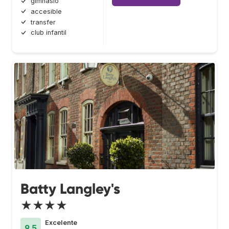
gimnasio
accesible
transfer
club infantil
Batty Langley's
★★★★
Excelente
9.5