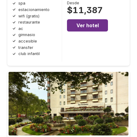
Desde
spa
$11,387
estacionamiento
wifi (gratis)
restaurante
Ver hotel
ac
gimnasio
accesible
transfer
club infantil