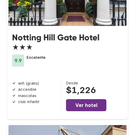
Notting Hill Gate Hotel
★★★
Excelente
9.9
Desde
wifi (gratis)
$1,226
accesible
mascotas
club infantil
Ver hotel