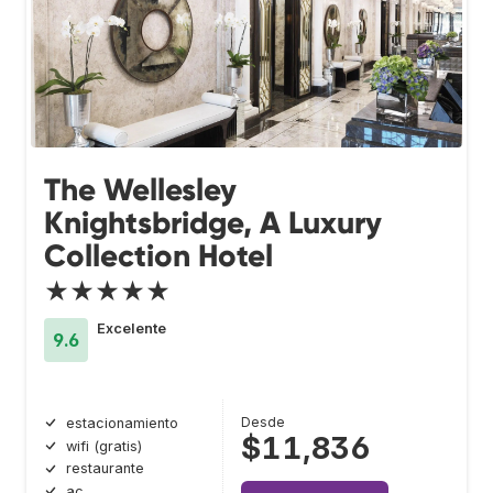
The Wellesley
Knightsbridge, A Luxury
Collection Hotel
★★★★★
Excelente
9.6
Desde
estacionamiento
$11,836
wifi (gratis)
restaurante
ac