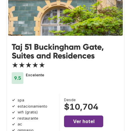
Taj 51 Buckingham Gate,
Suites and Residences
★★★★★
Excelente
9.5
Desde
spa
$10,704
estacionamiento
wifi (gratis)
restaurante
Ver hotel
ac
gimnasio