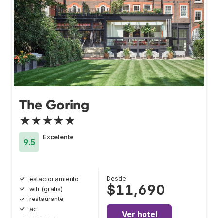
The Goring
★★★★★
Excelente
9.5
Desde
estacionamiento
$11,690
wifi (gratis)
restaurante
ac
Ver hotel