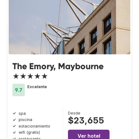
The Emory, Maybourne
★★★★★
Excelente
9.7
Desde
spa
$23,655
piscina
estacionamiento
wifi (gratis)
Ver hotel
restaurante