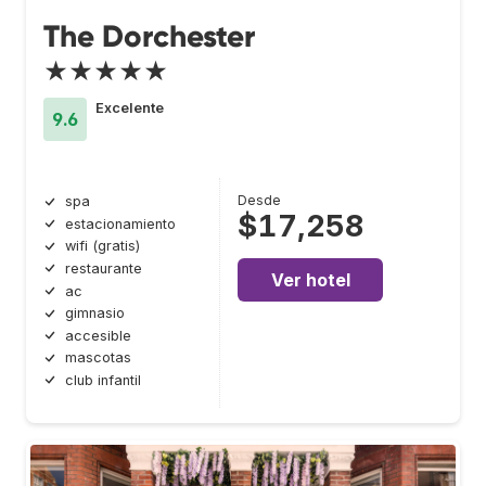
The Dorchester
★★★★★
Excelente
9.6
Desde
spa
$17,258
estacionamiento
wifi (gratis)
restaurante
Ver hotel
ac
gimnasio
accesible
mascotas
club infantil