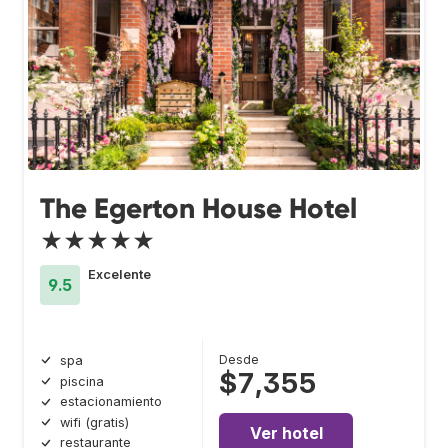
The Egerton House Hotel
★★★★★
Excelente
9.5
Desde
spa
$7,355
piscina
estacionamiento
wifi (gratis)
Ver hotel
restaurante