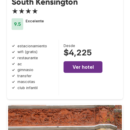
South Kensington
★★★★
Excelente
9.5
Desde
estacionamiento
$4,225
wifi (gratis)
restaurante
ac
Ver hotel
gimnasio
transfer
mascotas
club infantil