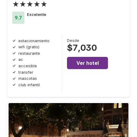
★★★★★
Excelente
9.7
Desde
estacionamiento
$7,030
wifi (gratis)
restaurante
ac
Ver hotel
accesible
transfer
mascotas
club infantil