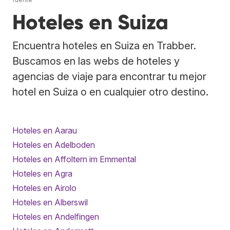
Hoteles en Suiza
Encuentra hoteles en Suiza en Trabber.
Buscamos en las webs de hoteles y
agencias de viaje para encontrar tu mejor
hotel en Suiza o en cualquier otro destino.
Hoteles en Aarau
Hoteles en Adelboden
Hoteles en Affoltern im Emmental
Hoteles en Agra
Hoteles en Airolo
Hoteles en Alberswil
Hoteles en Andelfingen