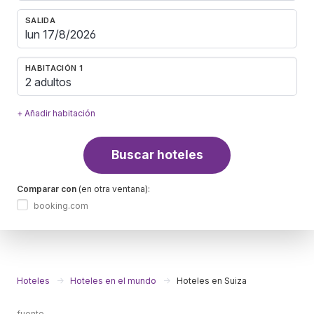
SALIDA
HABITACIÓN 1
2 adultos
+ Añadir habitación
Buscar hoteles
Comparar con
(en otra ventana):
booking.com
Hoteles
Hoteles en el mundo
Hoteles en Suiza
fuente