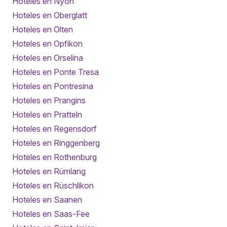
Hoteles en Nyon
Hoteles en Oberglatt
Hoteles en Olten
Hoteles en Opfikon
Hoteles en Orselina
Hoteles en Ponte Tresa
Hoteles en Pontresina
Hoteles en Prangins
Hoteles en Pratteln
Hoteles en Regensdorf
Hoteles en Ringgenberg
Hoteles en Rothenburg
Hoteles en Rümlang
Hoteles en Rüschlikon
Hoteles en Saanen
Hoteles en Saas-Fee