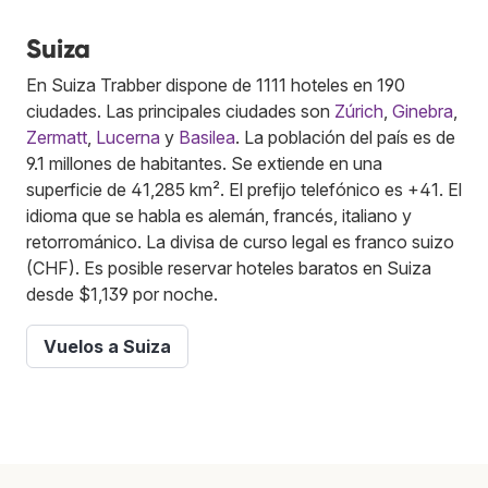
Suiza
En Suiza Trabber dispone de 1111 hoteles en 190
ciudades. Las principales ciudades son
Zúrich
,
Ginebra
,
Zermatt
,
Lucerna
y
Basilea
. La población del país es de
9.1 millones de habitantes. Se extiende en una
superficie de 41,285 km². El prefijo telefónico es +41. El
idioma que se habla es alemán, francés, italiano y
retorrománico. La divisa de curso legal es franco suizo
(CHF). Es posible reservar hoteles baratos en Suiza
desde $1,139 por noche.
Vuelos a Suiza