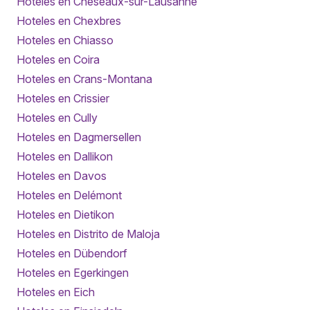
Hoteles en Cheseaux-sur-Lausanne
Hoteles en Chexbres
Hoteles en Chiasso
Hoteles en Coira
Hoteles en Crans-Montana
Hoteles en Crissier
Hoteles en Cully
Hoteles en Dagmersellen
Hoteles en Dallikon
Hoteles en Davos
Hoteles en Delémont
Hoteles en Dietikon
Hoteles en Distrito de Maloja
Hoteles en Dübendorf
Hoteles en Egerkingen
Hoteles en Eich