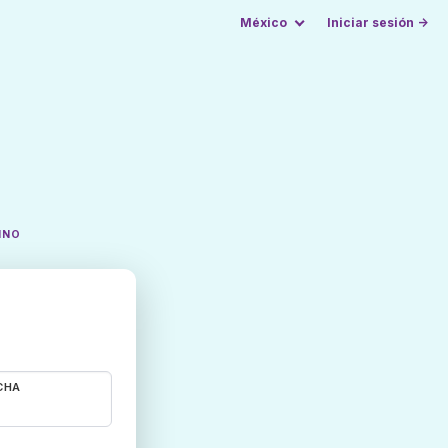
México
Iniciar sesión →
INO
CHA