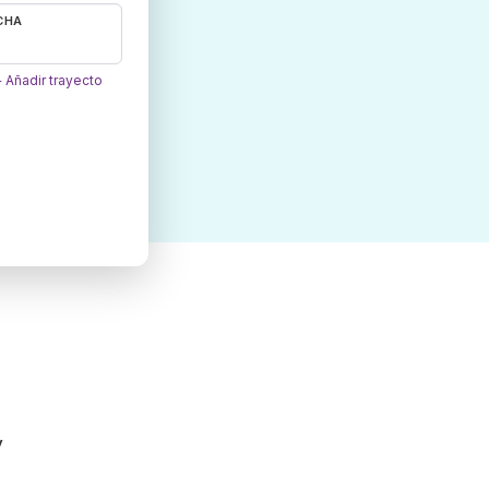
CHA
 Añadir trayecto
y