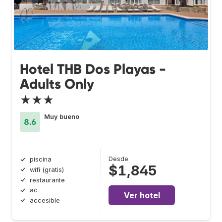
Hotel THB Dos Playas -
Adults Only
★★★
Muy bueno
8.6
Desde
piscina
$1,845
wifi (gratis)
restaurante
ac
Ver hotel
accesible