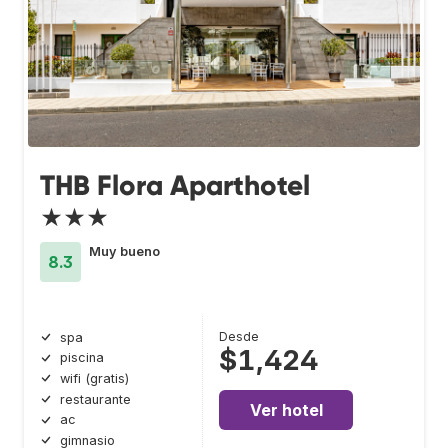
THB Flora Aparthotel
★★★
Muy bueno
8.3
Desde
spa
$1,424
piscina
wifi (gratis)
restaurante
Ver hotel
ac
gimnasio