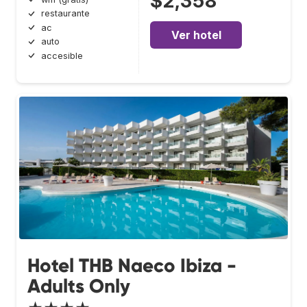
$2,358
restaurante
ac
Ver hotel
auto
accesible
Hotel THB Naeco Ibiza -
Adults Only