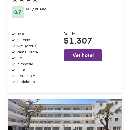
Muy bueno
8.7
Desde
spa
$1,307
piscina
wifi (gratis)
restaurante
Ver hotel
ac
gimnasio
auto
accesible
bicicletas