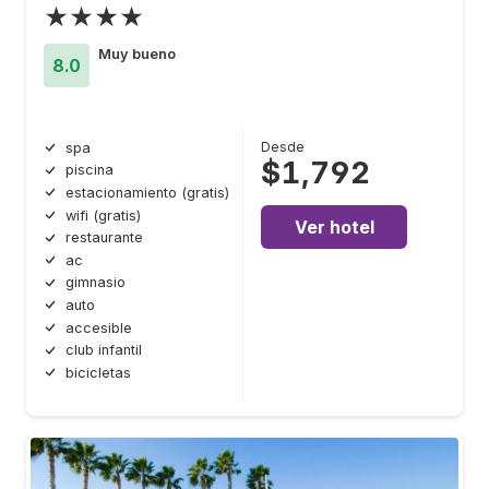
★★★★
Muy bueno
8.0
Desde
spa
$1,792
piscina
estacionamiento (gratis)
wifi (gratis)
Ver hotel
restaurante
ac
gimnasio
auto
accesible
club infantil
bicicletas