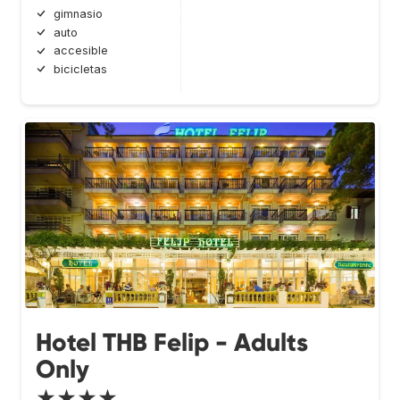
gimnasio
auto
accesible
bicicletas
Hotel THB Felip - Adults
Only
★★★★