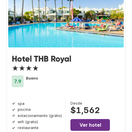
Hotel THB Royal
★★★★
Bueno
7.9
Desde
spa
$1,562
piscina
estacionamiento (gratis)
wifi (gratis)
Ver hotel
restaurante