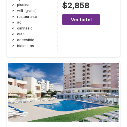
$2,858
piscina
wifi (gratis)
restaurante
Ver hotel
ac
gimnasio
auto
accesible
bicicletas