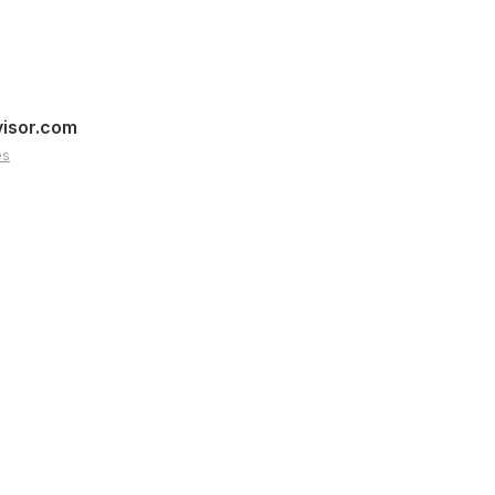
visor.com
es