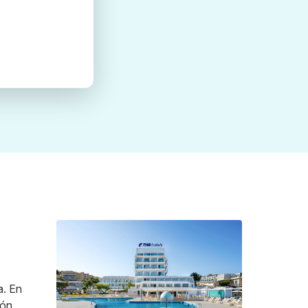
a. En
ión