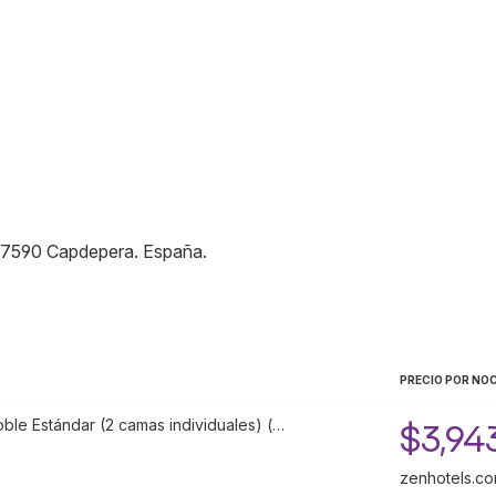
7590
Capdepera
.
España
.
PRECIO POR NO
ble Estándar (2 camas individuales) (…
$3,94
zenhotels.c