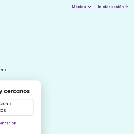
México
Iniciar sesión →
INO
 y cercanos
CIÓN 1
tos
habitación