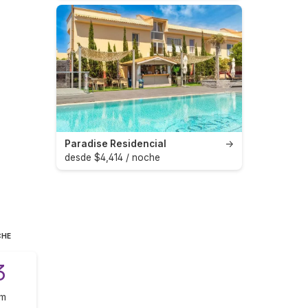
Paradise Residencial
→
desde $4,414 / noche
CHE
3
om