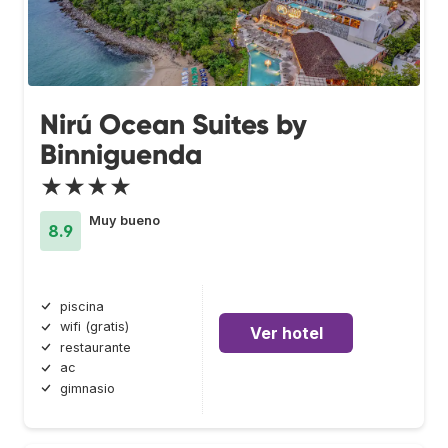
Nirú Ocean Suites by
Binniguenda
★★★★
Muy bueno
8.9
piscina
wifi (gratis)
Ver hotel
restaurante
ac
gimnasio