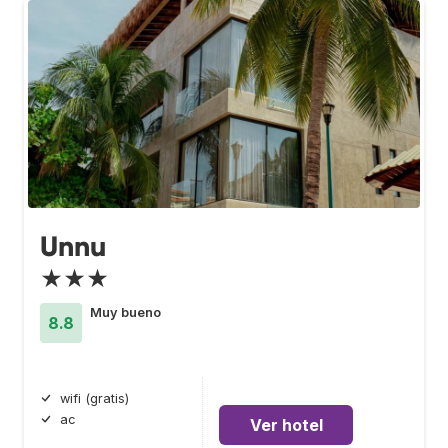
Unnu
★★★
Muy bueno
8.8
wifi (gratis)
ac
Ver hotel