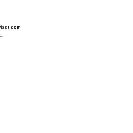
visor.com
es