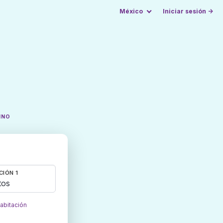
México
Iniciar sesión →
INO
CIÓN 1
tos
habitación