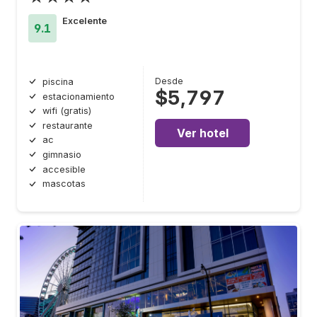
Excelente
9.1
Desde
piscina
$5,797
estacionamiento
wifi (gratis)
restaurante
Ver hotel
ac
gimnasio
accesible
mascotas