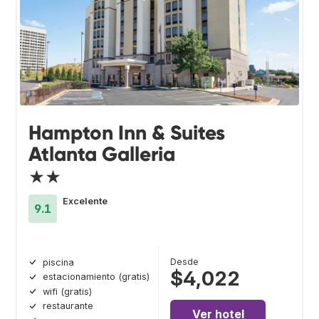
Hampton Inn & Suites
Atlanta Galleria
★★
Excelente
9.1
Desde
piscina
$4,022
estacionamiento (gratis)
wifi (gratis)
restaurante
Ver hotel