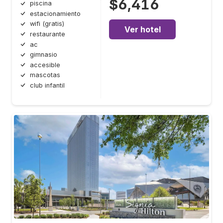
$6,416
piscina
estacionamiento
wifi (gratis)
Ver hotel
restaurante
ac
gimnasio
accesible
mascotas
club infantil