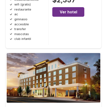
$2,357
wifi (gratis)
restaurante
Ver hotel
ac
gimnasio
accesible
transfer
mascotas
club infantil