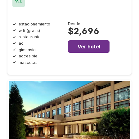
9.1
Desde
estacionamiento
$2,696
wifi (gratis)
restaurante
ac
Ver hotel
gimnasio
accesible
mascotas