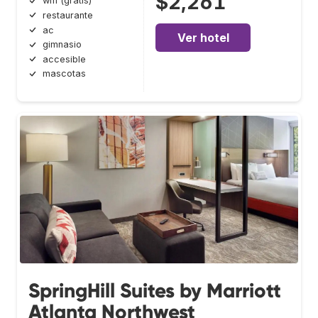
$2,261
wifi (gratis)
restaurante
ac
Ver hotel
gimnasio
accesible
mascotas
SpringHill Suites by Marriott
Atlanta Northwest