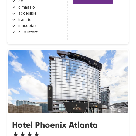
ac
gimnasio
accesible
transfer
mascotas
club infantil
Hotel Phoenix Atlanta
★★★★