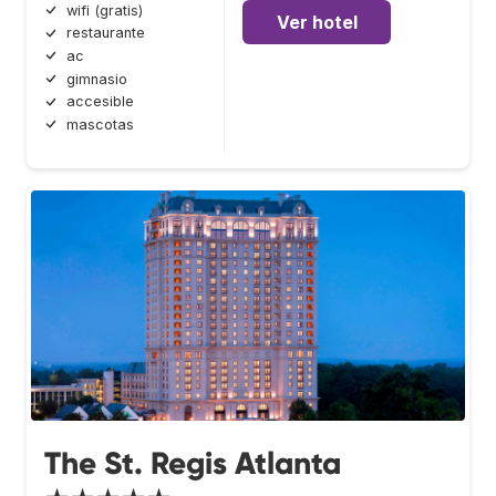
wifi (gratis)
Ver hotel
restaurante
ac
gimnasio
accesible
mascotas
The St. Regis Atlanta