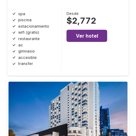
Desde
spa
$2,772
piscina
estacionamiento
wifi (gratis)
Ver hotel
restaurante
ac
gimnasio
accesible
transfer