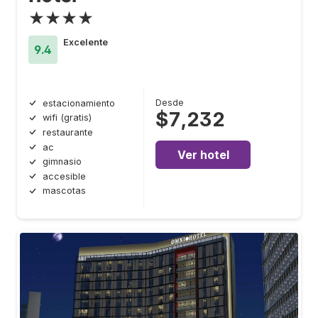
★★★★
Excelente
9.4
Desde
estacionamiento
$7,232
wifi (gratis)
restaurante
ac
Ver hotel
gimnasio
accesible
mascotas