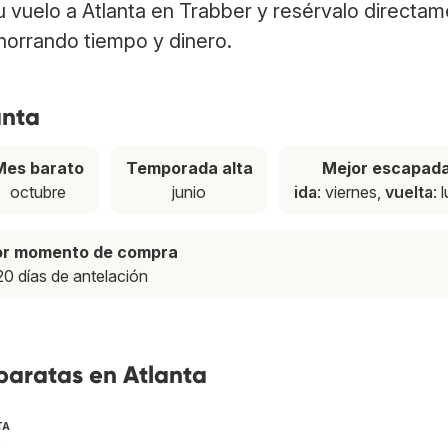
tu vuelo a Atlanta en Trabber y resérvalo directa
ahorrando tiempo y dinero.
anta
Mes barato
Temporada alta
Mejor escapad
octubre
junio
ida
: viernes,
vuelta
: 
or momento de compra
20 días de antelación
baratas en Atlanta
TA