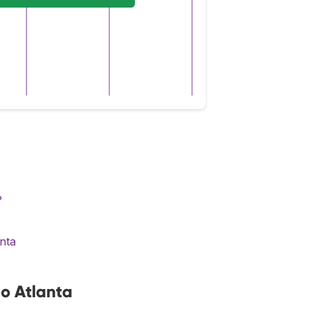
?
unta
o Atlanta