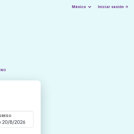
México
Iniciar sesión →
INO
GRESO