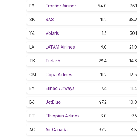
F9
Frontier Airlines
54.0
75.1
SK
SAS
11.2
38.9
Y4
Volaris
1.3
30.1
LA
LATAM Airlines
9.0
21.0
TK
Turkish
29.4
14.3
CM
Copa Airlines
11.2
13.5
EY
Etihad Airways
7.4
11.4
B6
JetBlue
47.2
10.0
ET
Ethiopian Airlines
3.0
9.6
AC
Air Canada
37.2
8.8