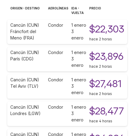
ORIGEN - DESTINO
AEROLÍNEAS
IDA -
PRECIO
VUELTA
Cancún (CUN)
Condor
1 enero
$22,303
Fráncfort del
3
Meno (FRA)
enero
hace 2 horas
Cancún (CUN)
Condor
1 enero
$23,896
París (CDG)
3
enero
hace 2 horas
Cancún (CUN)
Condor
1 enero
$27,481
Tel Aviv (TLV)
3
enero
hace 2 horas
Cancún (CUN)
Condor
1 enero
$28,477
Londres (LGW)
3
enero
hace 4 horas
Cancún (CUN)
Condor
1 enero