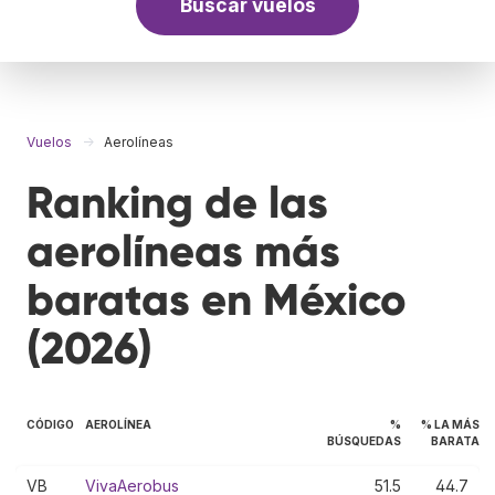
Buscar vuelos
Vuelos
Aerolíneas
Ranking de las
aerolíneas más
baratas en México
(2026)
CÓDIGO
AEROLÍNEA
%
% LA MÁS
BÚSQUEDAS
BARATA
VB
VivaAerobus
51.5
44.7