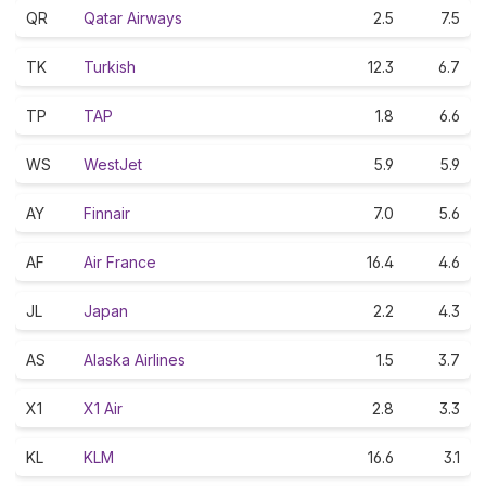
QR
Qatar Airways
2.5
7.5
TK
Turkish
12.3
6.7
TP
TAP
1.8
6.6
WS
WestJet
5.9
5.9
AY
Finnair
7.0
5.6
AF
Air France
16.4
4.6
JL
Japan
2.2
4.3
AS
Alaska Airlines
1.5
3.7
X1
X1 Air
2.8
3.3
KL
KLM
16.6
3.1