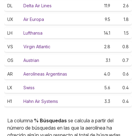
DL
Delta Air Lines
11.9
2.6
UX
Air Europa
9.5
1.8
LH
Lufthansa
14.1
1.5
VS
Virgin Atlantic
2.8
0.8
OS
Austrian
3.1
0.7
AR
Aerolíneas Argentinas
4.0
0.6
LX
Swiss
5.6
0.4
H1
Hahn Air Systems
3.3
0.4
La columna
% Búsquedas
se calcula a partir del
número de búsquedas en las que la aerolínea ha
ofrecido algún vuelo respecto al total de búsquedas.