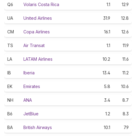
Q6
Volaris Costa Rica
1.1
12.9
UA
United Airlines
31.9
12.8
CM
Copa Airlines
16.1
12.6
TS
Air Transat
1.1
11.9
LA
LATAM Airlines
10.2
11.6
IB
Iberia
13.4
11.2
EK
Emirates
5.8
10.6
NH
ANA
3.4
8.7
B6
JetBlue
1.2
8.3
BA
British Airways
10.1
7.9