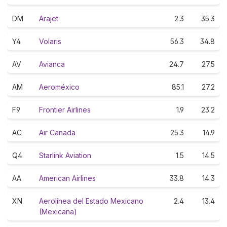
DM
Arajet
2.3
35.3
Y4
Volaris
56.3
34.8
AV
Avianca
24.7
27.5
AM
Aeroméxico
85.1
27.2
F9
Frontier Airlines
1.9
23.2
AC
Air Canada
25.3
14.9
Q4
Starlink Aviation
1.5
14.5
AA
American Airlines
33.8
14.3
XN
Aerolínea del Estado Mexicano
2.4
13.4
(Mexicana)