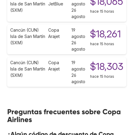
$18,065
Isla de San Martín
JetBlue
agosto
(SXM)
26
hace 15 horas
agosto
Cancún (CUN)
Copa
19
$18,261
Isla de San Martín
Arajet
agosto
(SXM)
26
hace 15 horas
agosto
Cancún (CUN)
Copa
19
$18,303
Isla de San Martín
Arajet
agosto
(SXM)
26
hace 15 horas
agosto
Preguntas frecuentes sobre Copa
Airlines
¿Algún código de descuento de Copa