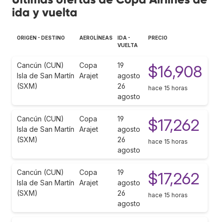
ida y vuelta
ORIGEN - DESTINO
AEROLÍNEAS
IDA -
PRECIO
VUELTA
Cancún (CUN)
Copa
19
$16,908
Isla de San Martín
Arajet
agosto
(SXM)
26
hace 15 horas
agosto
Cancún (CUN)
Copa
19
$17,262
Isla de San Martín
Arajet
agosto
(SXM)
26
hace 15 horas
agosto
Cancún (CUN)
Copa
19
$17,262
Isla de San Martín
Arajet
agosto
(SXM)
26
hace 15 horas
agosto