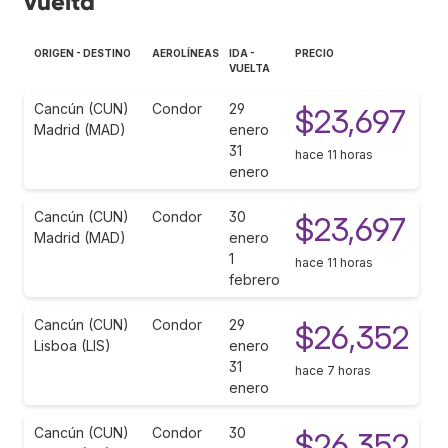
vuelta
ORIGEN - DESTINO
AEROLÍNEAS
IDA -
PRECIO
VUELTA
Cancún (CUN)
Condor
29
$23,697
Madrid (MAD)
enero
31
hace 11 horas
enero
Cancún (CUN)
Condor
30
$23,697
Madrid (MAD)
enero
1
hace 11 horas
febrero
Cancún (CUN)
Condor
29
$26,352
Lisboa (LIS)
enero
31
hace 7 horas
enero
Cancún (CUN)
Condor
30
$26,352