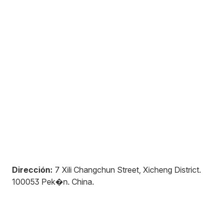
Dirección:
7 Xili Changchun Street, Xicheng District
.
100053
Pek�n
.
China
.