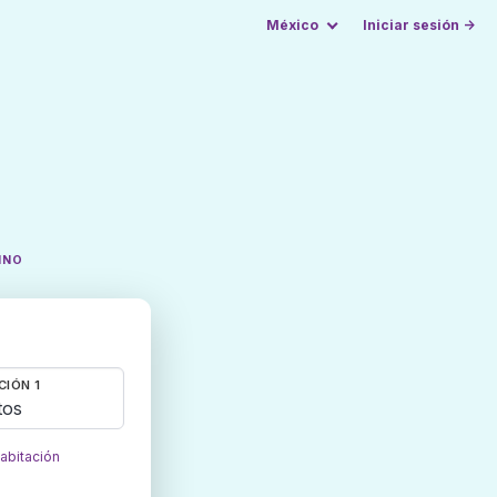
México
Iniciar sesión →
INO
CIÓN 1
tos
habitación