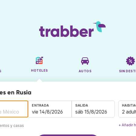
HOTELES
S
AUTOS
SIN DEST
es en Rusia
ENTRADA
SALIDA
HABITA
2 adul
+ Añadir 
mentos y casas