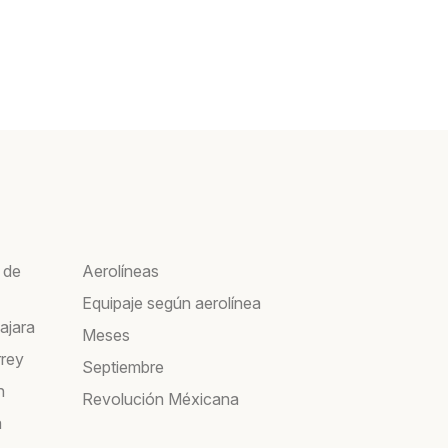
 de
Aerolíneas
Equipaje según aerolínea
ajara
Meses
rrey
Septiembre
n
Revolución Méxicana
a