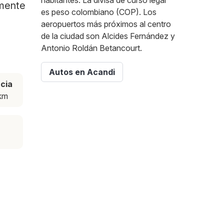
habitantes. La divisa de curso legal
amente
es peso colombiano (COP). Los
aeropuertos más próximos al centro
de la ciudad son Alcides Fernández y
Antonio Roldán Betancourt.
Autos en Acandi
ncia
km