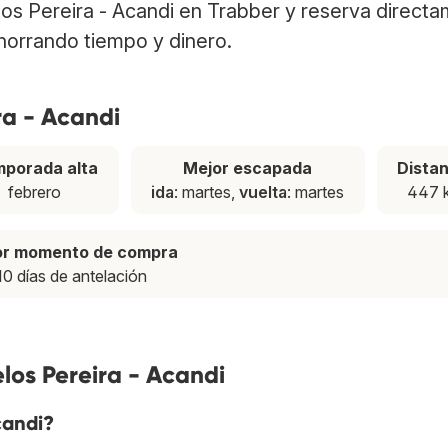
elos Pereira - Acandi en Trabber y reserva direct
ahorrando tiempo y dinero.
ra - Acandi
porada alta
Mejor escapada
Dista
febrero
ida
: martes,
vuelta
: martes
447 
or momento de compra
10 días de antelación
los Pereira - Acandi
candi?