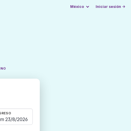
México
Iniciar sesión →
INO
GRESO