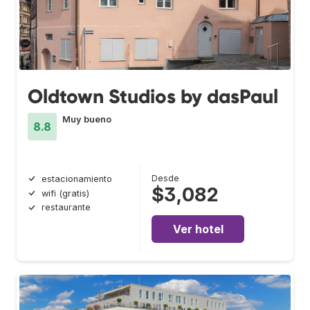
Oldtown Studios by dasPaul
Muy bueno
8.8
Desde
estacionamiento
$3,082
wifi (gratis)
restaurante
Ver hotel