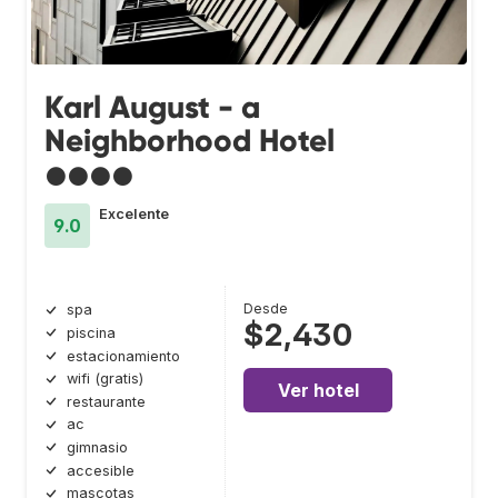
Karl August - a
Neighborhood Hotel
●●●●
Excelente
9.0
Desde
spa
$2,430
piscina
estacionamiento
wifi (gratis)
Ver hotel
restaurante
ac
gimnasio
accesible
mascotas