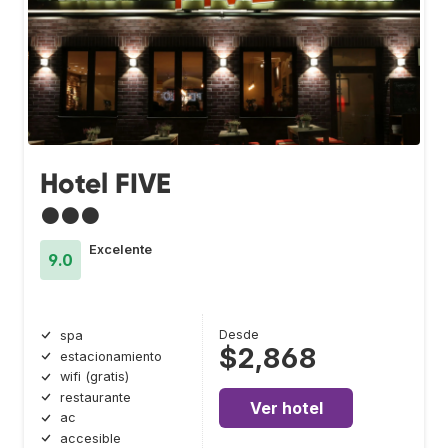
Hotel FIVE
●●●
Excelente
9.0
Desde
spa
$2,868
estacionamiento
wifi (gratis)
restaurante
Ver hotel
ac
accesible