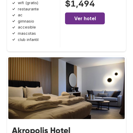
$1,494
wifi (gratis)
restaurante
ac
Ver hotel
gimnasio
accesible
mascotas
club infantil
Akropolis Hotel