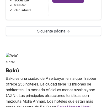
accesible
transfer
club infantil
Siguiente página →
fuente
Bakú
Bakú es una ciudad de Azerbaiyán en la que Trabber
ofrece 255 hoteles. La ciudad tiene 1.1 millones de
habitantes. La moneda oficial es manat azerbaiyano
(AZN). Las principales atracciones turísticas son
mezquita Molla Ahmad. Los hoteles que están más
cerca del centro de Bakú son
Baku Marriott Hotel