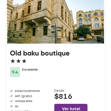
Old baku boutique
★★★
Excelente
9.4
Desde
estacionamiento
$816
wifi (gratis)
restaurante
ac
Ver hotel