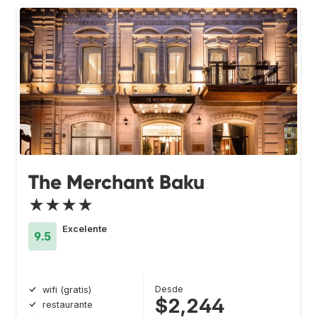
The Merchant Baku
★★★★
Excelente
9.5
Desde
wifi (gratis)
$2,244
restaurante