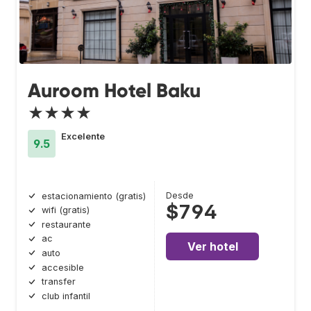
Auroom Hotel Baku
★★★★
Excelente
9.5
Desde
estacionamiento (gratis)
$794
wifi (gratis)
restaurante
ac
Ver hotel
auto
accesible
transfer
club infantil