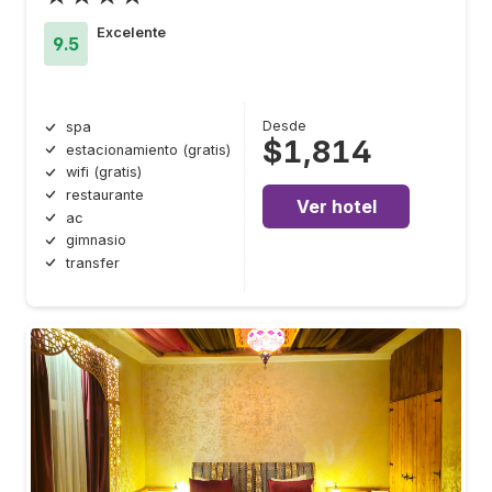
Excelente
9.5
Desde
spa
$1,814
estacionamiento (gratis)
wifi (gratis)
restaurante
Ver hotel
ac
gimnasio
transfer