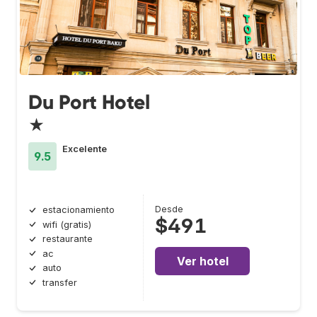
Du Port Hotel
★
Excelente
9.5
Desde
estacionamiento
$491
wifi (gratis)
restaurante
ac
Ver hotel
auto
transfer