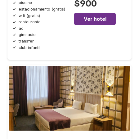
$900
piscina
estacionamiento (gratis)
wifi (gratis)
Ver hotel
restaurante
ac
gimnasio
transfer
club infantil