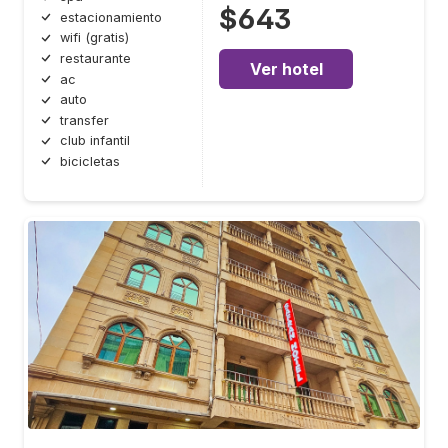
$643
estacionamiento
wifi (gratis)
restaurante
Ver hotel
ac
auto
transfer
club infantil
bicicletas