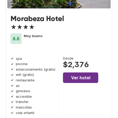
Morabeza Hotel
★★★★
Muy bueno
8.8
Desde
spa
$2,376
piscina
estacionamiento (gratis)
wifi (gratis)
Ver hotel
restaurante
ac
gimnasio
accesible
transfer
mascotas
club infantil