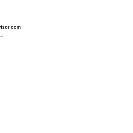
visor.com
es