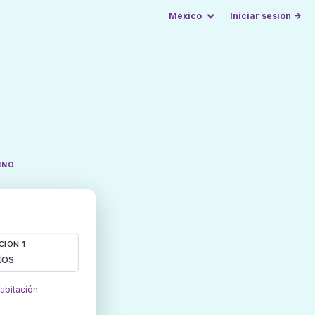
México
Iniciar sesión →
INO
CIÓN 1
tos
habitación