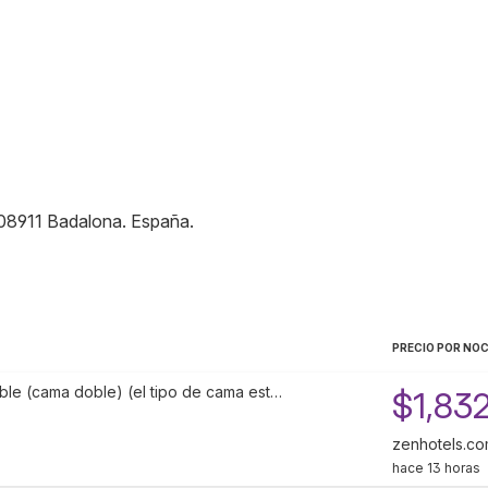
08911
Badalona
.
España
.
PRECIO POR NO
ble (cama doble) (el tipo de cama est…
$1,83
zenhotels.c
hace 13 horas