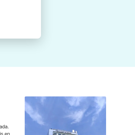
iada.
is en