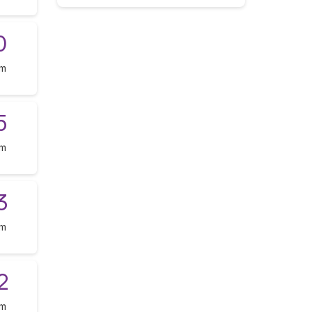
0
om
5
om
3
om
2
om