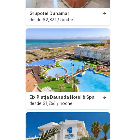
Grupotel Dunamar
→
desde $2,831 / noche
Eix Platja Daurada Hotel & Spa
→
desde $1,766 / noche