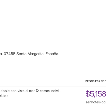
ta
.
07458
Santa Margarita
.
España
.
PRECIO POR NO
doble con vista al mar (2 camas indivi…
$5,15
cluido
zenhotels.c