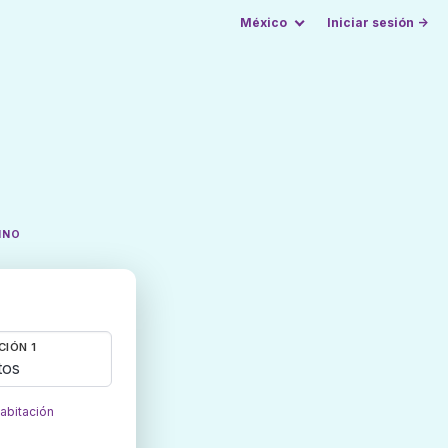
México
Iniciar sesión →
INO
CIÓN 1
tos
habitación