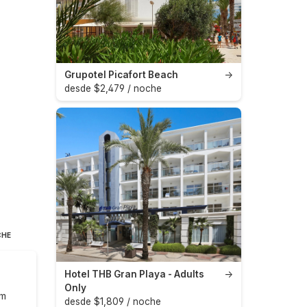
Grupotel Picafort Beach
→
desde $2,479 / noche
CHE
8
Hotel THB Gran Playa - Adults
→
Only
om
desde $1,809 / noche