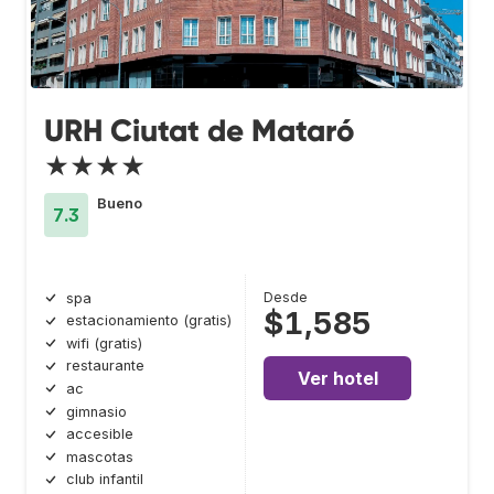
URH Ciutat de Mataró
★★★★
Bueno
7.3
Desde
spa
$1,585
estacionamiento (gratis)
wifi (gratis)
restaurante
Ver hotel
ac
gimnasio
accesible
mascotas
club infantil