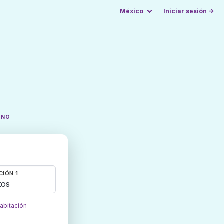
México
Iniciar sesión →
INO
CIÓN 1
tos
habitación