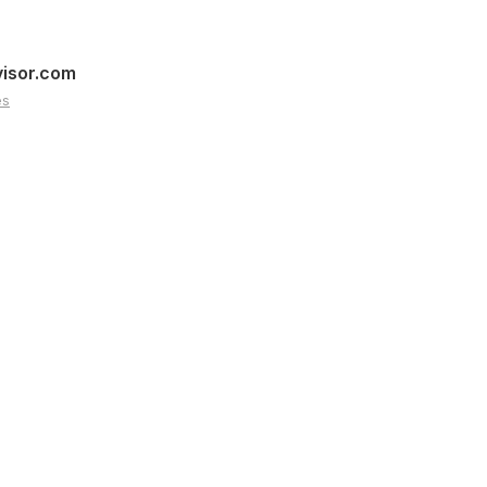
visor.com
es