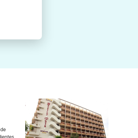
 de
lientes