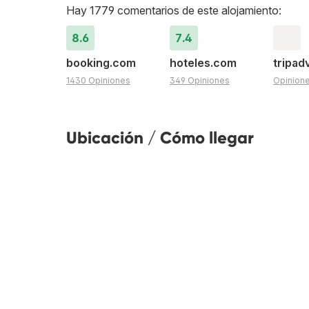
Hay 1779 comentarios de este alojamiento:
8.6
7.4
booking.com
hoteles.com
tripad
1430 Opiniones
349 Opiniones
Opinion
Ubicación / Cómo llegar