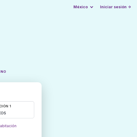
México
Iniciar sesión →
INO
CIÓN 1
tos
habitación