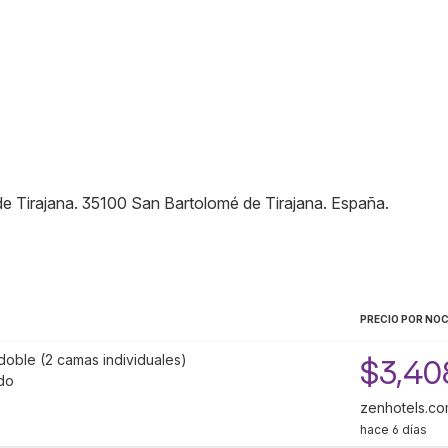
e Tirajana
.
35100
San Bartolomé de Tirajana
.
España
.
PRECIO POR NO
doble (2 camas individuales)
$3,40
do
zenhotels.c
hace 6 días