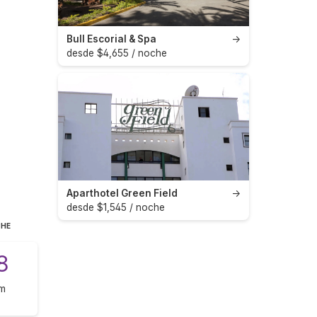
Bull Escorial & Spa
→
desde $4,655 / noche
Aparthotel Green Field
→
desde $1,545 / noche
CHE
8
om