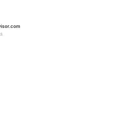
visor.com
es