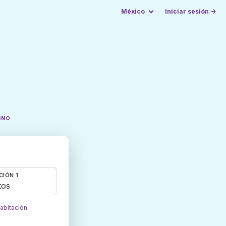
México
Iniciar sesión →
INO
CIÓN 1
tos
habitación