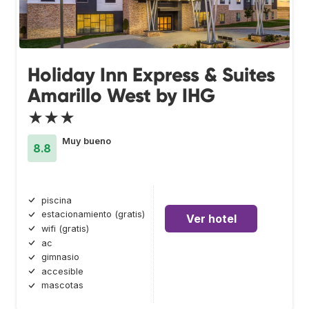
Holiday Inn Express & Suites
Amarillo West by IHG
★★★
Muy bueno
8.8
piscina
estacionamiento (gratis)
Ver hotel
wifi (gratis)
ac
gimnasio
accesible
mascotas