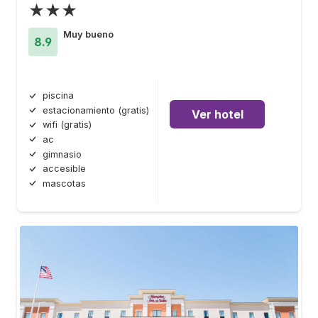
★★★
Muy bueno
8.9
piscina
estacionamiento (gratis)
Ver hotel
wifi (gratis)
ac
gimnasio
accesible
mascotas