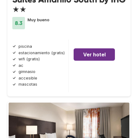
★★
Muy bueno
8.3
piscina
estacionamiento (gratis)
Ver hotel
wifi (gratis)
ac
gimnasio
accesible
mascotas