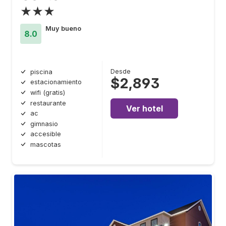
★★★
Muy bueno
8.0
Desde
piscina
$2,893
estacionamiento
wifi (gratis)
restaurante
Ver hotel
ac
gimnasio
accesible
mascotas