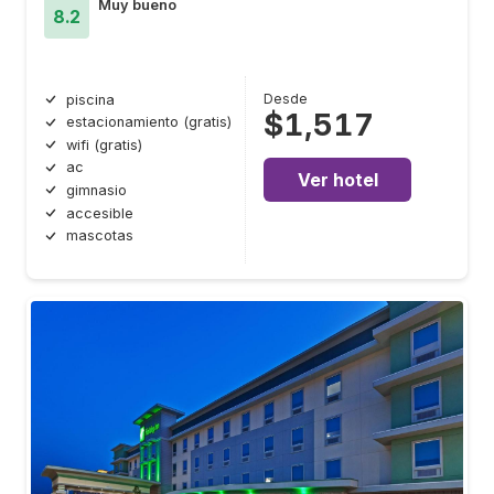
Muy bueno
8.2
Desde
piscina
$1,517
estacionamiento (gratis)
wifi (gratis)
ac
Ver hotel
gimnasio
accesible
mascotas